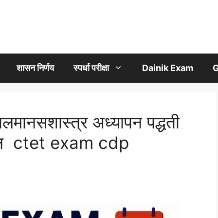
शासन निर्णय
स्पर्धा परीक्षा
Dainik Exam
G
नसशास्त्र अध्यापन पद्धती
प्रश्न ctet exam cdp