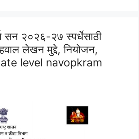
्धा सन २०२६-२७ स्पर्धेसाठी
अहवाल लेखन मुद्दे, नियोजन,
क state level navopkram