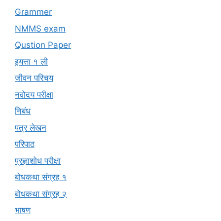
Grammer
NMMS exam
Qustion Paper
इयत्ता १ ली
जीवन परिचय
नवोदय परीक्षा
निबंध
पत्र लेखन
परिपाठ
प्रज्ञाशोध परीक्षा
बोधकथा संग्रह १
बोधकथा संग्रह २
भाषण