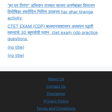
“हर घर तिरंगा” अभियान राज्यात साजरा करणेबाबत विभाजन
विभीषिका स्मृतीदिन निमित्त उपक्रम har ghar tiranga
activity
CTET EXAM (CDP) बालमानसशास्त्र अध्यापन पद्धती
महत्त्वाचे 30 बहुपर्यायी प्रश्न ctet exam cdp practice
questions
(no title)
(no title)
About Us
Contact Us
Disclaimer
Privacy Policy
Terms and Conditions