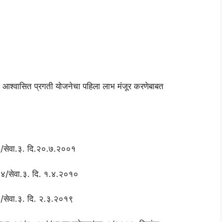
र्गत आश्वासित प्रगती योजनेचा पहिला लाभ मंजूर करणेबाबत
.२/सेवा.३. दि.२०.७.२००१
.४४/सेवा.३. दि. १.४.२०१०
.३/सेवा.३. दि. २.३.२०१९