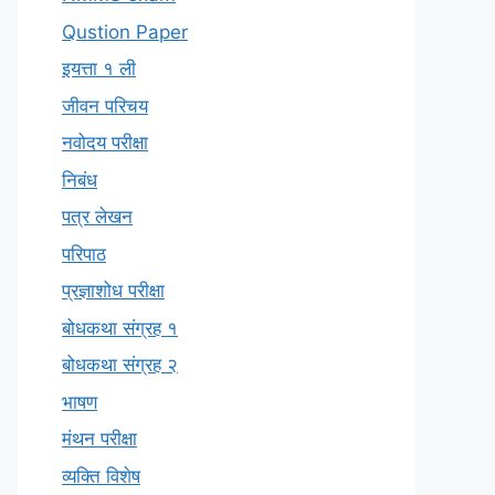
Qustion Paper
इयत्ता १ ली
जीवन परिचय
नवोदय परीक्षा
निबंध
पत्र लेखन
परिपाठ
प्रज्ञाशोध परीक्षा
बोधकथा संग्रह १
बोधकथा संग्रह २
भाषण
मंथन परीक्षा
व्यक्ति विशेष