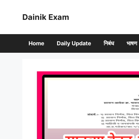
Skip
to
Dainik Exam
content
Home
Daily Update
निबंध
भाषण