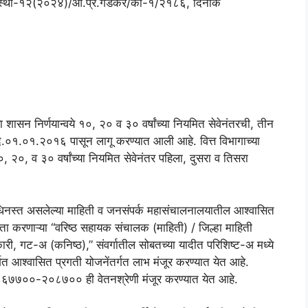
रविस्था-१२(२०२४)/आ.प्र.गडेकर/का-१/२१८६, दिनांक
 शासन निर्णयान्वये १०, २० व ३० वर्षांच्या नियमित सेवेनंतरची, तीन
 दि.०१.०१.२०१६ पासून लागू करण्यात आली आहे. वित्त विभागाच्या
 २०, व ३० वर्षांच्या नियमित सेवेनंतर पहिला, दुसरा व तिसरा
अधिनस्त असलेल्या माहिती व जनसंपर्क महासंचालनालयातील आश्वासित
ूर्तता करणाऱ्या “वरिष्ठ सहायक संचालक (माहिती) / जिल्हा माहिती
री, गट-अ (कनिष्ठ),” संवर्गातील सोबतच्या यादीत परिशिष्ट-अ मध्ये
र्गत आश्वासित प्रगती योजनेंतर्गत लाभ मंजूर करण्यात येत आहे.
 ६७७००-२०८७०० ही वेतनश्रेणी मंजूर करण्यात येत आहे.