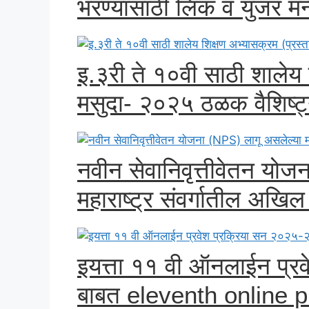
भरण्यासाठी लिंक व युजर म
इ.३री ते १०वी साठी शालेय 
मसुदा- २०२५ ठळक वैशिष्ट
नवीन सेवानिवृत्तीवेतन यो
महाराष्ट्र संवर्गातील अखिल
इयत्ता ११ वी ऑनलाईन प्र
बाबत eleventh online