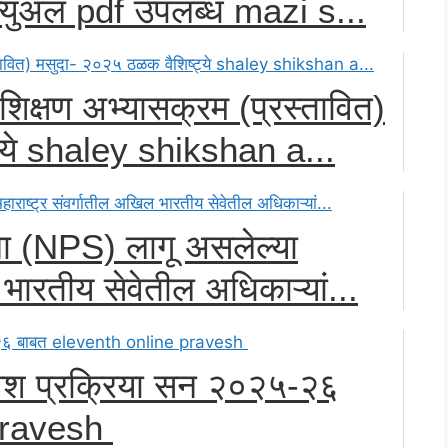
ॅन्युअल pdf उपलब्ध mazi s...
शिक्षण अभ्यासक्रम (प्रस्तावित)
्ये shaley shikshan a...
जना (NPS) लागू असलेल्या
 भारतीय सेवेतील अधिकाऱ्यां...
वेश प्रक्रिया सन २०२५-२६
 pravesh