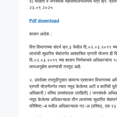
४) माहिती व जनसंपर्क महासंचालनालयचे पत्र क्र. प्
२३.०९.२०२५
Pdf download
शासन आदेश :
वित्त विभागाच्या संदर्भ क्र.३ येथील दि.०२.०३.२०१९ च्या
लाभांची सुधारित सेवांतर्गत आश्वासित प्रगती योजना ही
दि.०२.०३.२०१९ च्या शासन निर्णयान्वये अधिकाऱ्यांना १०,
लाभअनुज्ञेय करण्याची तरतूद आहे.
२. उपरोक्त तरतूदीनुसार सामान्य प्रशासन विभागाच्या 
प्रगती योजनेंतर्गत त्यात नमूद केलेल्या अटी व शर्तीची प
अधिकारी / वरिष्ठ उपसंपादक (माहिती) / जनसंपर्क अधिका
नमूद केलेल्या अधिकाऱ्याला तीन लाभांच्या सुधारित सेवांत
परिशिष्ट-अ मधील अधिकाऱ्याला गट-अ (वरिष्ठ), एस २३