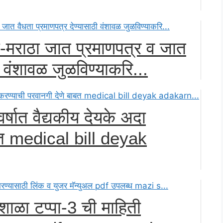
ी-मराठा जात प्रमाणपत्र व जात
ी वंशावळ जुळविण्याकरि...
षात वैद्यकीय देयके अदा
ाबत medical bill deyak
 शाळा टप्पा-3 ची माहिती