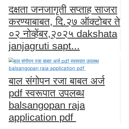
दक्षता जनजागृती सप्ताह साजरा
करण्याबाबत, दि.२७ ऑक्टोबर ते
०२ नोव्हेंबर,२०२५ dakshata
janjagruti sapt...
बाल संगोपन रजा बाबत अर्ज
pdf स्वरूपात उपलब्ध
balsangopan raja
application pdf