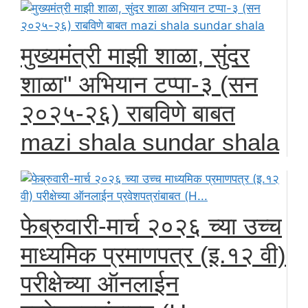
मुख्यमंत्री माझी शाळा, सुंदर
शाळा" अभियान टप्पा-३ (सन
२०२५-२६) राबविणे बाबत
mazi shala sundar shala
फेब्रुवारी-मार्च २०२६ च्या उच्च
माध्यमिक प्रमाणपत्र (इ.१२ वी)
परीक्षेच्या ऑनलाईन