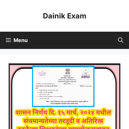
Skip
to
Dainik Exam
content
Menu