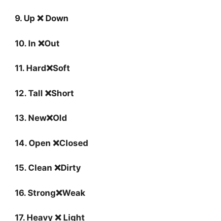
9. Up ❌ Down
10. In ❌Out
11. Hard❌Soft
12. Tall ❌Short
13. New❌Old
14. Open ❌Closed
15. Clean ❌Dirty
16. Strong❌Weak
17. Heavy ❌ Light