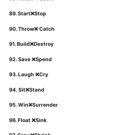
89. Start❌Stop
90. Throw❌ Catch
91. Build❌Destroy
92. Save ❌Spend
93. Laugh ❌Cry
94. Sit❌Stand
95. Win❌Surrender
96. Float ❌Sink