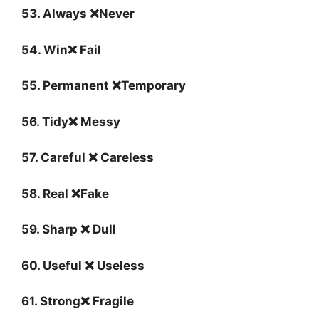
53. Always ❌Never
54. Win❌ Fail
55. Permanent ❌Temporary
56. Tidy❌ Messy
57. Careful ❌ Careless
58. Real ❌Fake
59. Sharp ❌ Dull
60. Useful ❌ Useless
61. Strong❌ Fragile