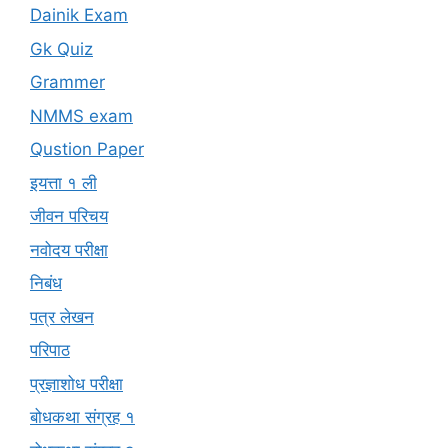
Dainik Exam
Gk Quiz
Grammer
NMMS exam
Qustion Paper
इयत्ता १ ली
जीवन परिचय
नवोदय परीक्षा
निबंध
पत्र लेखन
परिपाठ
प्रज्ञाशोध परीक्षा
बोधकथा संग्रह १