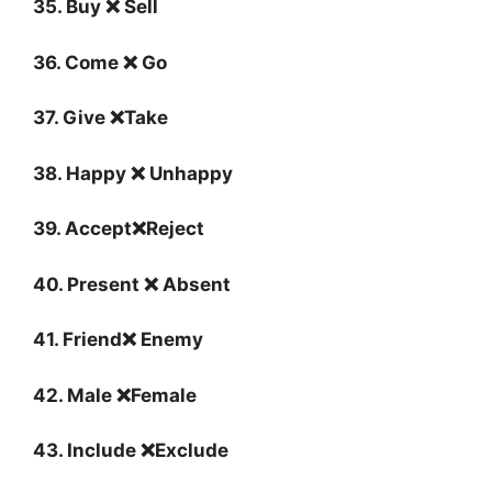
35. Buy ❌ Sell
36. Come ❌ Go
37. Give ❌Take
38. Happy ❌ Unhappy
39. Accept❌Reject
40. Present ❌ Absent
41. Friend❌ Enemy
42. Male ❌Female
43. Include ❌Exclude