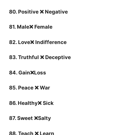
80. Positive ❌ Negative
81. Male❌ Female
82. Love❌ Indifference
83. Truthful ❌ Deceptive
84. Gain❌Loss
85. Peace ❌ War
86. Healthy❌ Sick
87. Sweet ❌Salty
88. Teach ❌ Learn