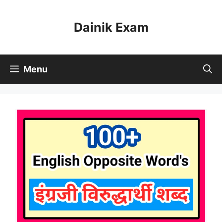
Skip
to
Dainik Exam
content
Menu