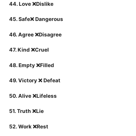
44. Love ❌Dislike
45. Safe❌ Dangerous
46. Agree ❌Disagree
47. Kind ❌Cruel
48. Empty ❌Filled
49. Victory ❌ Defeat
50. Alive ❌Lifeless
51. Truth ❌Lie
52. Work ❌Rest