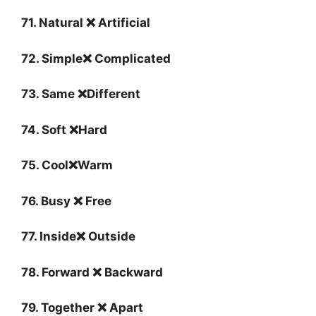
71. Natural ❌ Artificial
72. Simple❌ Complicated
73. Same ❌Different
74. Soft ❌Hard
75. Cool❌Warm
76. Busy ❌ Free
77. Inside❌ Outside
78. Forward ❌ Backward
79. Together ❌ Apart