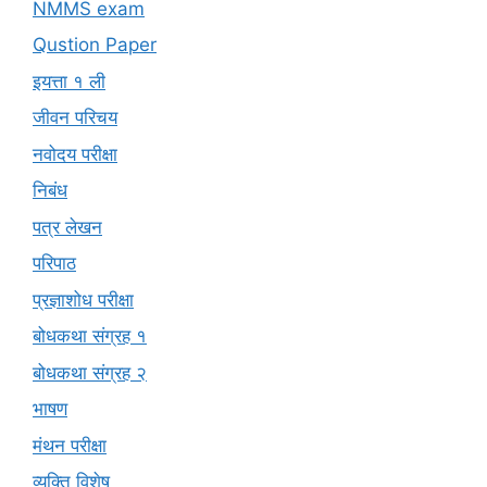
NMMS exam
Qustion Paper
इयत्ता १ ली
जीवन परिचय
नवोदय परीक्षा
निबंध
पत्र लेखन
परिपाठ
प्रज्ञाशोध परीक्षा
बोधकथा संग्रह १
बोधकथा संग्रह २
भाषण
मंथन परीक्षा
व्यक्ति विशेष