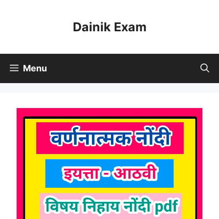
Skip
to
Dainik Exam
content
Menu