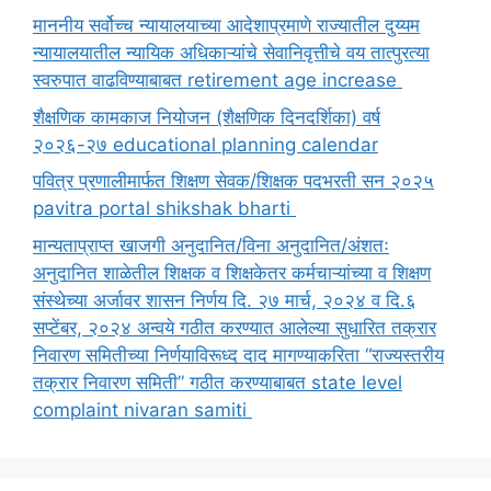
माननीय सर्वोच्च न्यायालयाच्या आदेशाप्रमाणे राज्यातील दुय्यम
न्यायालयातील न्यायिक अधिकाऱ्यांचे सेवानिवृत्तीचे वय तात्पुरत्या
स्वरुपात वाढविण्याबाबत retirement age increase
शैक्षणिक कामकाज नियोजन (शैक्षणिक दिनदर्शिका) वर्ष
२०२६-२७ educational planning calendar
पवित्र प्रणालीमार्फत शिक्षण सेवक/शिक्षक पदभरती सन २०२५
pavitra portal shikshak bharti
मान्यताप्राप्त खाजगी अनुदानित/विना अनुदानित/अंशतः
अनुदानित शाळेतील शिक्षक व शिक्षकेतर कर्मचाऱ्यांच्या व शिक्षण
संस्थेच्या अर्जावर शासन निर्णय दि. २७ मार्च, २०२४ व दि.६
सप्टेंबर, २०२४ अन्वये गठीत करण्यात आलेल्या सुधारित तक्रार
निवारण समितीच्या निर्णयाविरूध्द दाद मागण्याकरिता “राज्यस्तरीय
तक्रार निवारण समिती” गठीत करण्याबाबत state level
complaint nivaran samiti