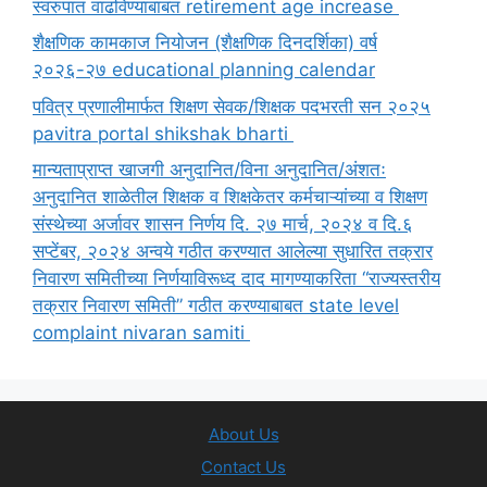
स्वरुपात वाढविण्याबाबत retirement age increase
शैक्षणिक कामकाज नियोजन (शैक्षणिक दिनदर्शिका) वर्ष
२०२६-२७ educational planning calendar
पवित्र प्रणालीमार्फत शिक्षण सेवक/शिक्षक पदभरती सन २०२५
pavitra portal shikshak bharti
मान्यताप्राप्त खाजगी अनुदानित/विना अनुदानित/अंशतः
अनुदानित शाळेतील शिक्षक व शिक्षकेतर कर्मचाऱ्यांच्या व शिक्षण
संस्थेच्या अर्जावर शासन निर्णय दि. २७ मार्च, २०२४ व दि.६
सप्टेंबर, २०२४ अन्वये गठीत करण्यात आलेल्या सुधारित तक्रार
निवारण समितीच्या निर्णयाविरूध्द दाद मागण्याकरिता “राज्यस्तरीय
तक्रार निवारण समिती” गठीत करण्याबाबत state level
complaint nivaran samiti
About Us
Contact Us