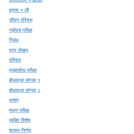
Qustion Paper
इयत्ता १ ली
जीवन परिचय
नवोदय परीक्षा
निबंध
पत्र लेखन
परिपाठ
प्रज्ञाशोध परीक्षा
बोधकथा संग्रह १
बोधकथा संग्रह २
भाषण
मंथन परीक्षा
व्यक्ति विशेष
शासन निर्णय