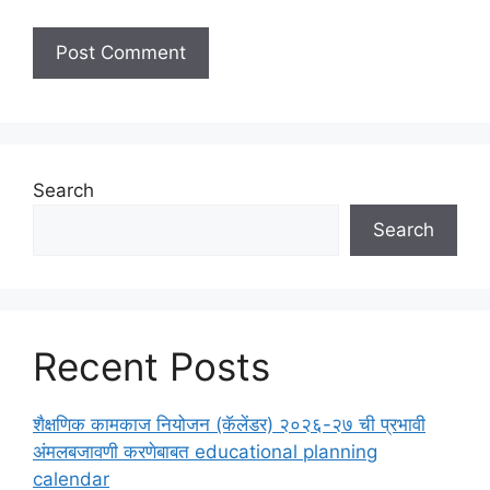
Search
Search
Recent Posts
शैक्षणिक कामकाज नियोजन (कॅलेंडर) २०२६-२७ ची प्रभावी
अंमलबजावणी करणेबाबत educational planning
calendar