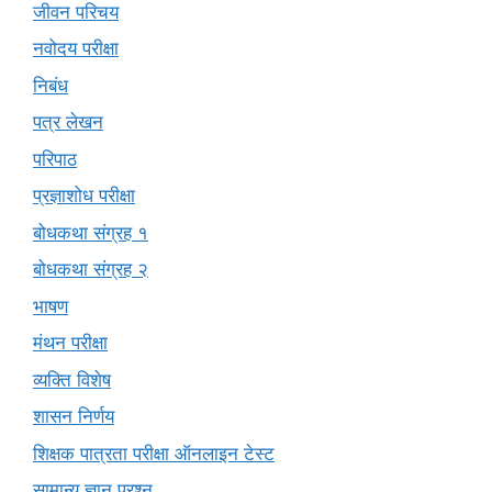
जीवन परिचय
नवोदय परीक्षा
निबंध
पत्र लेखन
परिपाठ
प्रज्ञाशोध परीक्षा
बोधकथा संग्रह १
बोधकथा संग्रह २
भाषण
मंथन परीक्षा
व्यक्ति विशेष
शासन निर्णय
शिक्षक पात्रता परीक्षा ऑनलाइन टेस्ट
सामान्य ज्ञान प्रश्न