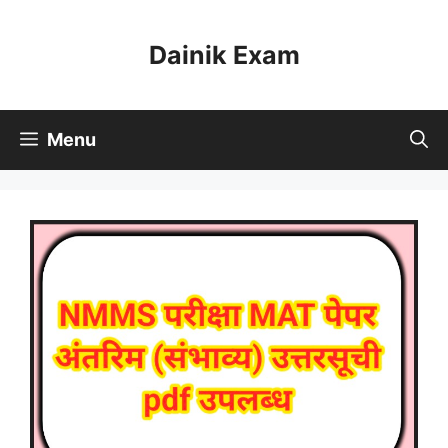
Skip
to
Dainik Exam
content
Menu