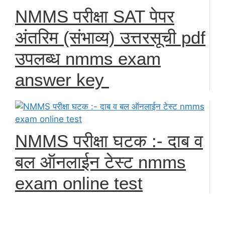
NMMS परीक्षा SAT पेपर
अंतरिम (संभाव्य) उत्तरसूची pdf
उपलब्ध nmms exam
answer key
NMMS परीक्षा घटक :- दाब व
बल ऑनलाईन टेस्ट nmms
exam online test