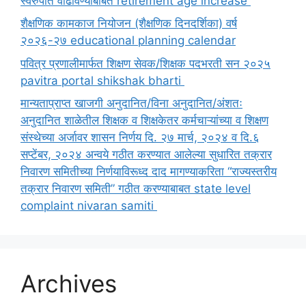
स्वरुपात वाढविण्याबाबत retirement age increase
शैक्षणिक कामकाज नियोजन (शैक्षणिक दिनदर्शिका) वर्ष
२०२६-२७ educational planning calendar
पवित्र प्रणालीमार्फत शिक्षण सेवक/शिक्षक पदभरती सन २०२५
pavitra portal shikshak bharti
मान्यताप्राप्त खाजगी अनुदानित/विना अनुदानित/अंशतः
अनुदानित शाळेतील शिक्षक व शिक्षकेतर कर्मचाऱ्यांच्या व शिक्षण
संस्थेच्या अर्जावर शासन निर्णय दि. २७ मार्च, २०२४ व दि.६
सप्टेंबर, २०२४ अन्वये गठीत करण्यात आलेल्या सुधारित तक्रार
निवारण समितीच्या निर्णयाविरूध्द दाद मागण्याकरिता “राज्यस्तरीय
तक्रार निवारण समिती” गठीत करण्याबाबत state level
complaint nivaran samiti
Archives