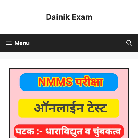
Skip
to
Dainik Exam
content
Menu