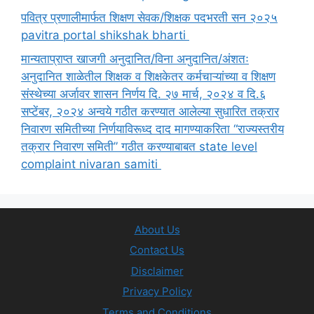
पवित्र प्रणालीमार्फत शिक्षण सेवक/शिक्षक पदभरती सन २०२५
pavitra portal shikshak bharti
मान्यताप्राप्त खाजगी अनुदानित/विना अनुदानित/अंशतः
अनुदानित शाळेतील शिक्षक व शिक्षकेतर कर्मचाऱ्यांच्या व शिक्षण
संस्थेच्या अर्जावर शासन निर्णय दि. २७ मार्च, २०२४ व दि.६
सप्टेंबर, २०२४ अन्वये गठीत करण्यात आलेल्या सुधारित तक्रार
निवारण समितीच्या निर्णयाविरूध्द दाद मागण्याकरिता “राज्यस्तरीय
तक्रार निवारण समिती” गठीत करण्याबाबत state level
complaint nivaran samiti
About Us
Contact Us
Disclaimer
Privacy Policy
Terms and Conditions