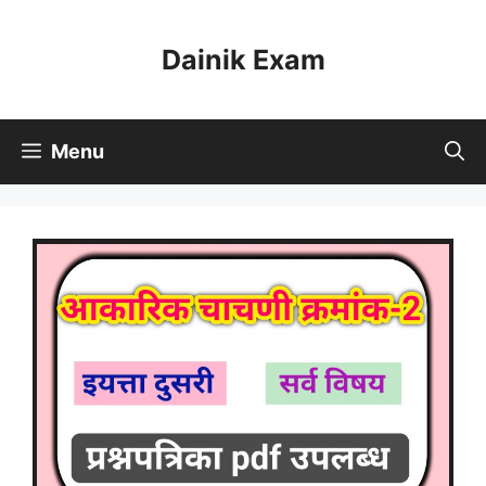
Skip
to
Dainik Exam
content
Menu