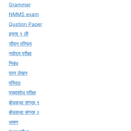
Grammer
NMMS exam
Qustion Paper
इयत्ता १ ली
जीवन परिचय
नवोदय परीक्षा
निबंध
पत्र लेखन
परिपाठ
प्रज्ञाशोध परीक्षा
बोधकथा संग्रह १
बोधकथा संग्रह २
भाषण