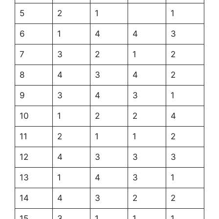
5
2
1
1
6
1
4
4
3
7
3
2
1
2
8
4
3
4
2
9
3
4
3
1
10
1
2
2
4
11
2
1
1
2
12
4
3
3
3
13
1
4
3
1
14
4
3
2
2
15
3
1
1
1