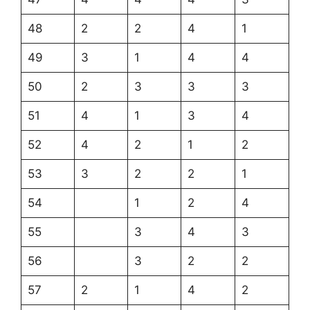
48
2
2
4
1
49
3
1
4
4
50
2
3
3
3
51
4
1
3
4
52
4
2
1
2
53
3
2
2
1
54
1
2
4
55
3
4
3
56
3
2
2
57
2
1
4
2