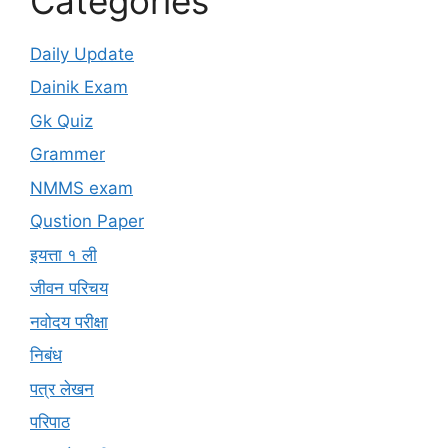
Categories
Daily Update
Dainik Exam
Gk Quiz
Grammer
NMMS exam
Qustion Paper
इयत्ता १ ली
जीवन परिचय
नवोदय परीक्षा
निबंध
पत्र लेखन
परिपाठ