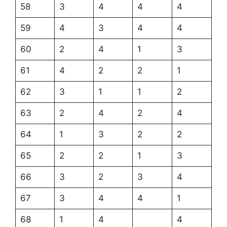
58
3
4
4
4
59
4
3
4
4
60
2
4
1
3
61
4
2
2
1
62
3
1
1
2
63
2
4
2
4
64
1
3
2
2
65
2
2
1
3
66
3
2
3
4
67
3
4
4
1
68
1
4
4