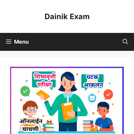
Skip
to
Dainik Exam
content
Menu