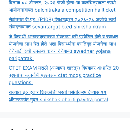
दिनांक ०८ ऑगस्ट, २०२६ रोजी होणा-या बालचित्रकला स्पर्धा
आयोजनाबाबत balchitrakala competition hallticket
सेवांतर्गत बी.एड. (P108) शिक्षणक्रम २०२६-२८ अर्जाचे स्वयं
संपादनाबाबत sevantargat b.ed shikshankram
जे विद्यार्थी अभ्यासक्रमाच्या शेवटच्या वर्षी प्रवेशित होते व स्वाधार
योजनेचा लाभ घेत होते अशा विद्यार्थ्यांना वसतिगृह योजनेचा लाभ
घेणेसाठी संधी उपलब्ध करुन देणेबाबत swadhar yojana
paripatrak
CTET EXAM मराठी (अध्यापन शास्त्र) विषयावर आधारित 20
प्रश्नांचा बहुपर्यायी प्रश्नसंच ctet mcqs practice
questions
राज्यात ३० हजार शिक्षकांची भरती पसंतीक्रम देण्यास ११
ऑगस्टपर्यंत मुदत shikshak bharti pavitra portal