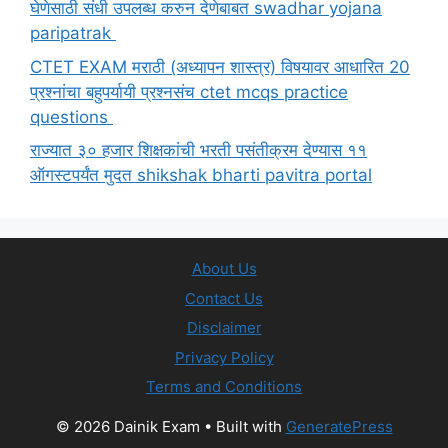
घेणेसाठी संधी उपलब्ध करुन देणेबाबत swadhar yojana
paripatrak
CTET EXAM मराठी (अध्यापन शास्त्र) विषयावर आधारित 20
प्रश्नांचा बहुपर्यायी प्रश्नसंच ctet mcqs practice
questions
राज्यात ३० हजार शिक्षकांची भरती पसंतीक्रम देण्यास ११
ऑगस्टपर्यंत मुदत shikshak bharti pavitra portal
About Us
Contact Us
Disclaimer
Privacy Policy
Terms and Conditions
© 2026 Dainik Exam
• Built with
GeneratePress