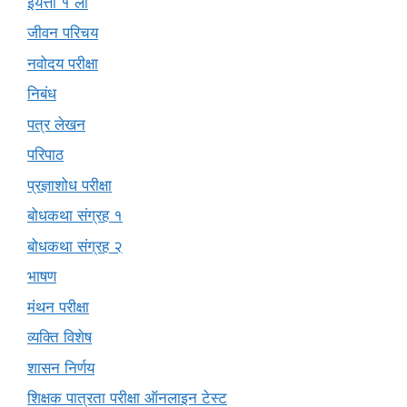
इयत्ता १ ली
जीवन परिचय
नवोदय परीक्षा
निबंध
पत्र लेखन
परिपाठ
प्रज्ञाशोध परीक्षा
बोधकथा संग्रह १
बोधकथा संग्रह २
भाषण
मंथन परीक्षा
व्यक्ति विशेष
शासन निर्णय
शिक्षक पात्रता परीक्षा ऑनलाइन टेस्ट