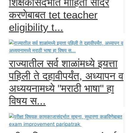
शिक्षकांसंदर्भात माहिती सादर
करणेबाबत tet teacher
eligibility t...
राज्यातील सर्व शाळांमध्ये इयत्ता
पहिली ते दहावीपर्यंत, अध्यापन व
अध्ययनामध्ये "मराठी भाषा" हा
विषय स...