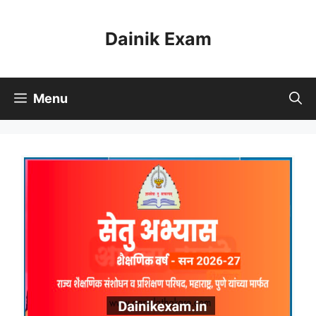
Skip
to
Dainik Exam
content
Menu