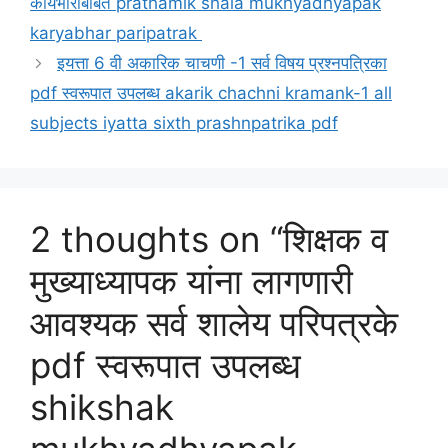
कार्यभाराबाबत prathamik shala mukhyadhyapak
karyabhar paripatrak
इयत्ता 6 वी अकारिक चाचणी -1 सर्व विषय प्रश्नपत्रिका
pdf स्वरूपात उपलब्ध akarik chachni kramank-1 all
subjects iyatta sixth prashnpatrika pdf
2 thoughts on “शिक्षक व
मुख्याध्यापक यांना लागणारी
आवश्यक सर्व शालेय परिपत्रके
pdf स्वरूपात उपलब्ध
shikshak