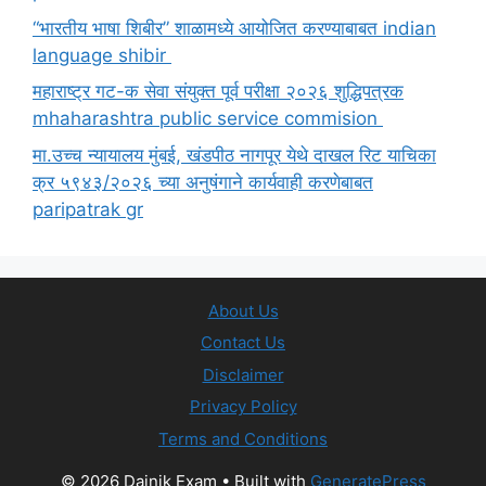
“भारतीय भाषा शिबीर” शाळामध्ये आयोजित करण्याबाबत indian
language shibir
महाराष्ट्र गट-क सेवा संयुक्त पूर्व परीक्षा २०२६ शुद्धिपत्रक
mhaharashtra public service commision
मा.उच्च न्यायालय मुंबई, खंडपीठ नागपूर येथे दाखल रिट याचिका
क्र ५९४३/२०२६ च्या अनुषंगाने कार्यवाही करणेबाबत
paripatrak gr
About Us
Contact Us
Disclaimer
Privacy Policy
Terms and Conditions
© 2026 Dainik Exam
• Built with
GeneratePress