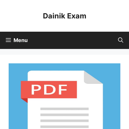
Skip
to
Dainik Exam
content
Menu