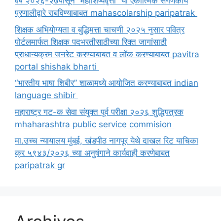
वर्ष २०२६-२७पासून “महाशिष्यवृत्ती” या एकात्मिक संगणकीय
प्रणालीद्वारे राबविण्याबाबत mahascolarship paripatrak
शिक्षक अभियोग्यता व बुद्धिमत्ता चाचणी २०२५ नुसार पवित्र
पोर्टलमार्फत शिक्षक पदभरतीसाठीच्या रिक्त जागांसाठी
प्राधान्यक्रम जनरेट करण्याबाबत व लॉक करण्याबाबत pavitra
portal shishak bharti
“भारतीय भाषा शिबीर” शाळामध्ये आयोजित करण्याबाबत indian
language shibir
महाराष्ट्र गट-क सेवा संयुक्त पूर्व परीक्षा २०२६ शुद्धिपत्रक
mhaharashtra public service commision
मा.उच्च न्यायालय मुंबई, खंडपीठ नागपूर येथे दाखल रिट याचिका
क्र ५९४३/२०२६ च्या अनुषंगाने कार्यवाही करणेबाबत
paripatrak gr