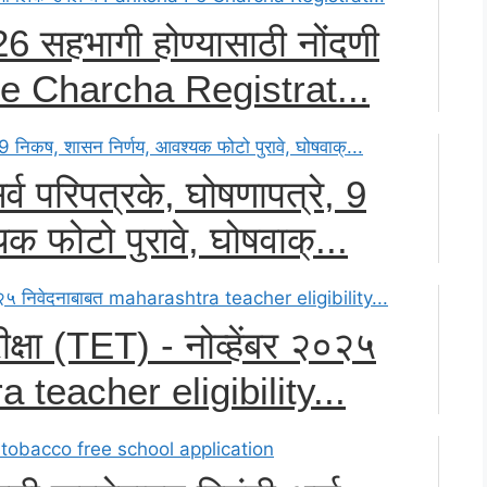
 2026 सहभागी होण्यासाठी नोंदणी
Pe Charcha Registrat...
्व परिपत्रके, घोषणापत्रे, 9
 फोटो पुरावे, घोषवाक्...
रीक्षा (TET) - नोव्हेंबर २०२५
 teacher eligibility...