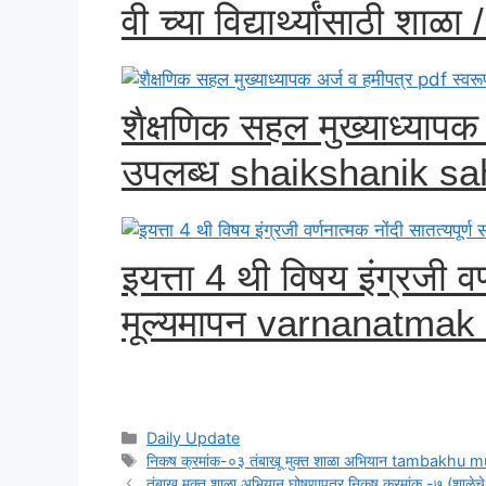
वी च्या विद्यार्थ्यांसाठी शाळा /
शैक्षणिक सहल मुख्याध्यापक
उपलब्ध shaikshanik sa
इयत्ता 4 थी विषय इंग्रजी वर्
मूल्यमापन varnanatmak 
Categories
Daily Update
Tags
निकष क्रमांक-०३ तंबाखू मुक्त शाळा अभियान tambakhu 
तंबाखू मुक्त शाळा अभियान घोषणापत्र निकष क्रमांक -७ (