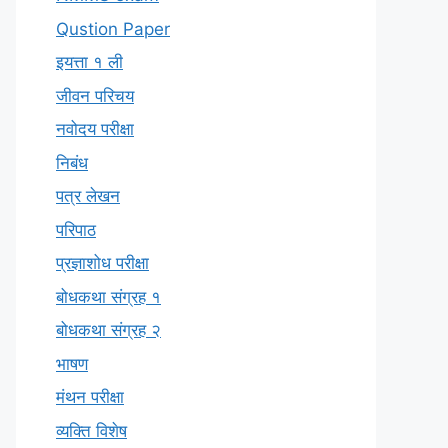
Qustion Paper
इयत्ता १ ली
जीवन परिचय
नवोदय परीक्षा
निबंध
पत्र लेखन
परिपाठ
प्रज्ञाशोध परीक्षा
बोधकथा संग्रह १
बोधकथा संग्रह २
भाषण
मंथन परीक्षा
व्यक्ति विशेष