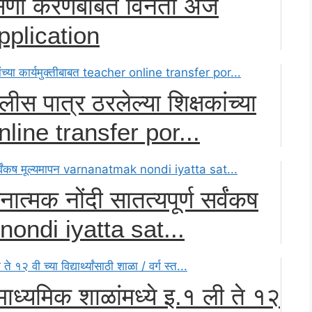
पासणी करणेबाबत विनंती अर्ज
pplication
ीस पात्र ठरलेल्या शिक्षकांच्या
online transfer por...
णनात्मक नोंदी सातत्यपूर्ण सर्वंकष
nondi iyatta sat...
माध्यमिक शाळांमध्ये इ.१ ली ते १२