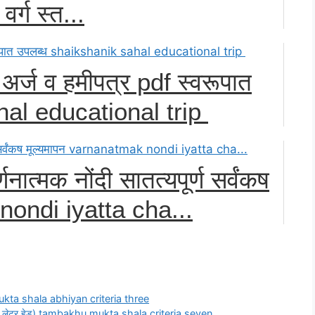
 वर्ग स्त...
 अर्ज व हमीपत्र pdf स्वरूपात
hal educational trip
णनात्मक नोंदी सातत्यपूर्ण सर्वंकष
nondi iyatta cha...
mukta shala abhiyan criteria three
शाळेचे लेटर हेड) tambakhu mukta shala criteria seven