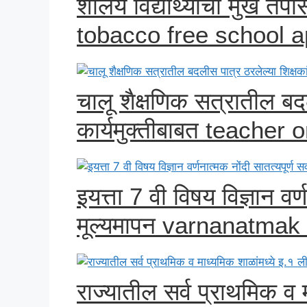
शालेय विद्यार्थ्यांची मुख त
tobacco free school a
चालू शैक्षणिक सत्रातील बदल
कार्यमुक्तीबाबत teacher 
इयत्ता 7 वी विषय विज्ञान वर्
मूल्यमापन varnanatmak 
राज्यातील सर्व प्राथमिक व 