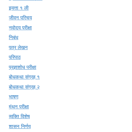
इयत्ता १ ली
जीवन परिचय
नवोदय परीक्षा
निबंध
पत्र लेखन
परिपाठ
प्रज्ञाशोध परीक्षा
बोधकथा संग्रह १
बोधकथा संग्रह २
भाषण
मंथन परीक्षा
व्यक्ति विशेष
शासन निर्णय