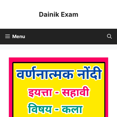
Skip
to
Dainik Exam
content
Menu