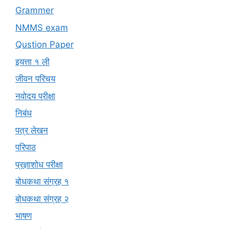
Grammer
NMMS exam
Qustion Paper
इयत्ता १ ली
जीवन परिचय
नवोदय परीक्षा
निबंध
पत्र लेखन
परिपाठ
प्रज्ञाशोध परीक्षा
बोधकथा संग्रह १
बोधकथा संग्रह २
भाषण