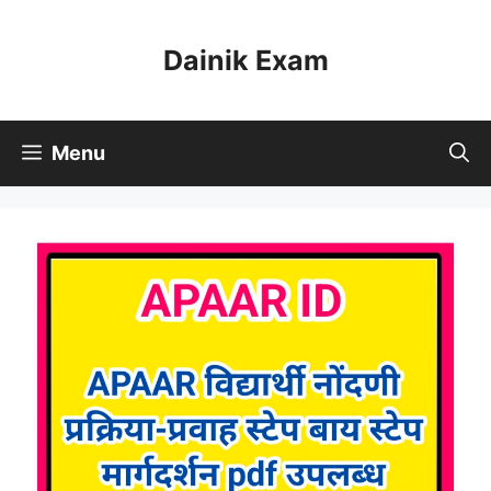
Skip
to
Dainik Exam
content
Menu