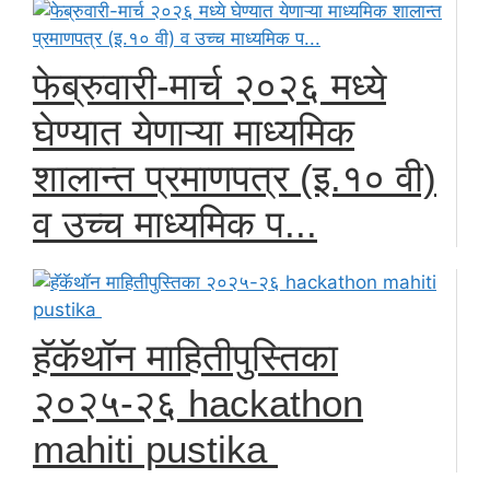
फेब्रुवारी-मार्च २०२६ मध्ये
घेण्यात येणाऱ्या माध्यमिक
शालान्त प्रमाणपत्र (इ.१० वी)
व उच्च माध्यमिक प...
हॅकॅथॉन माहितीपुस्तिका
२०२५-२६ hackathon
mahiti pustika