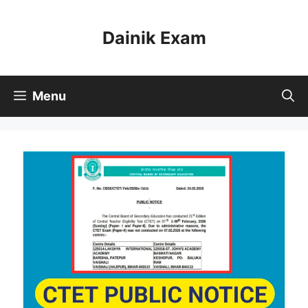
Skip
to
Dainik Exam
content
Menu