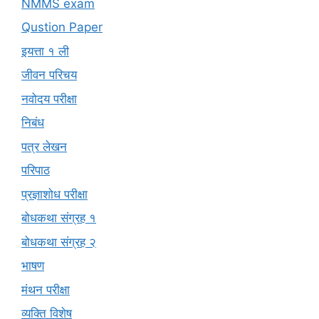
NMMS exam
Qustion Paper
इयत्ता १ ली
जीवन परिचय
नवोदय परीक्षा
निबंध
पत्र लेखन
परिपाठ
प्रज्ञाशोध परीक्षा
बोधकथा संग्रह १
बोधकथा संग्रह २
भाषण
मंथन परीक्षा
व्यक्ति विशेष