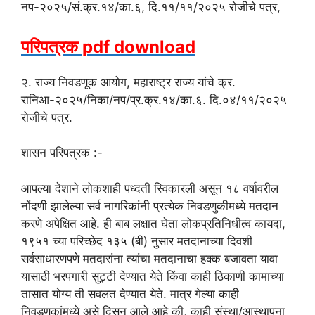
नप-२०२५/सं.क्र.१४/का.६, दि.११/११/२०२५ रोजीचे पत्र,
परिपत्रक pdf download
२. राज्य निवडणूक आयोग, महाराष्ट्र राज्य यांचे क्र.
रानिआ-२०२५/निका/नप/प्र.क्र.१४/का.६. दि.०४/११/२०२५
रोजीचे पत्र.
शासन परिपत्रक :-
आपल्या देशाने लोकशाही पध्दती स्विकारली असून १८ वर्षावरील
नोंदणी झालेल्या सर्व नागरिकांनी प्रत्येक निवडणुकीमध्ये मतदान
करणे अपेक्षित आहे. ही बाब लक्षात घेता लोकप्रतिनिधीत्व कायदा,
१९५१ च्या परिच्छेद १३५ (बी) नुसार मतदानाच्या दिवशी
सर्वसाधारणपणे मतदारांना त्यांचा मतदानाचा हक्क बजावता यावा
यासाठी भरपगारी सुट्टी देण्यात येते किंवा काही ठिकाणी कामाच्या
तासात योग्य ती सवलत देण्यात येते. मात्र गेल्या काही
निवडणुकांमध्ये असे दिसून आले आहे की, काही संस्था/आस्थापना