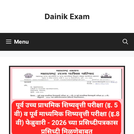
Skip
to
Dainik Exam
content
Menu