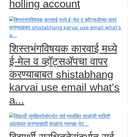
holling account
शिस्तभंगविषयक कारवाई मध्ये
ई-मेल व व्हॉट्सॲपचा वापर
करण्याबाबत shistabhang
karvai use email what's
a...