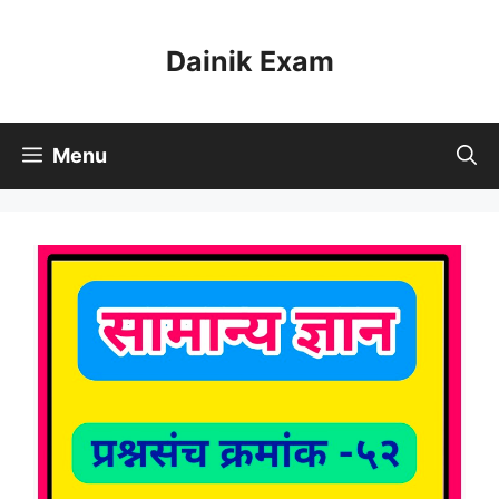
Skip
to
Dainik Exam
content
Menu