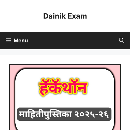
Skip
to
Dainik Exam
content
Menu