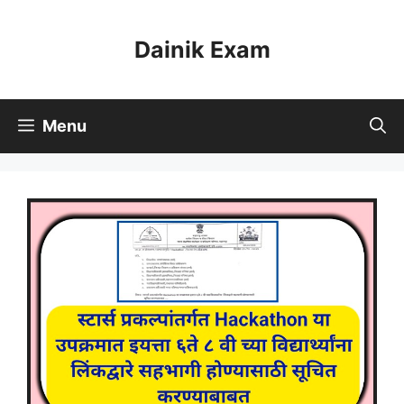
Skip
to
Dainik Exam
content
Menu