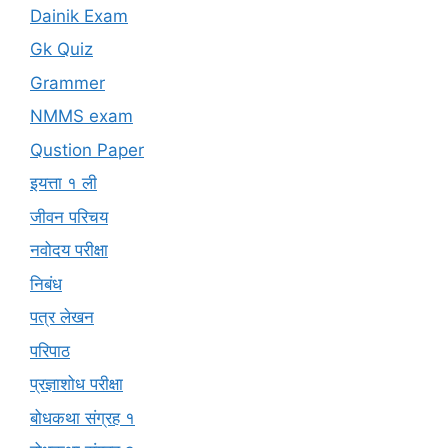
Dainik Exam
Gk Quiz
Grammer
NMMS exam
Qustion Paper
इयत्ता १ ली
जीवन परिचय
नवोदय परीक्षा
निबंध
पत्र लेखन
परिपाठ
प्रज्ञाशोध परीक्षा
बोधकथा संग्रह १