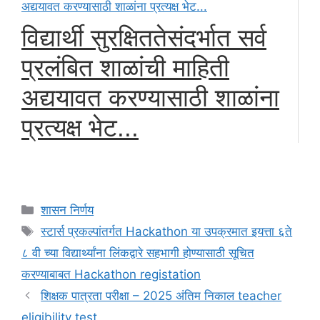
विद्यार्थी सुरक्षिततेसंदर्भात सर्व
प्रलंबित शाळांची माहिती
अद्ययावत करण्यासाठी शाळांना
प्रत्यक्ष भेट...
Categories
शासन निर्णय
Tags
स्टार्स प्रकल्पांतर्गत Hackathon या उपक्रमात इयत्ता ६ते
८ वी च्या विद्यार्थ्यांना लिंकद्वारे सहभागी होण्यासाठी सूचित
करण्याबाबत Hackathon registation
शिक्षक पात्रता परीक्षा – 2025 अंतिम निकाल teacher
eligibility test