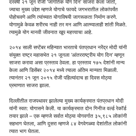
दरवर्षी २१ जून रोजी ‘जागतिक योग दिन’ साजरा केला जातो,
ज्याचा मुख्य उद्देश म्हणजे योगाचे फायदे जगभरातील लोकांपर्यंत
पोहोचवणे आणि त्यांच्यात योगाविषयी जागरूकता निर्माण करणे.
योगामुळे केवळ शरीरच नाही तर मन आणि आत्म्यालाही शांती मिळते.
त्यामुळे योग मानवी जीवनात खूप महत्त्वाचा आहे.
२०१४ साली सप्टेंबर महिन्यात भारताचे पंतप्रधान नरेंद्र मोदी यांनी
संयुक्त राष्ट्र महासभेत २१ जूनला ‘आंतरराष्ट्रीय योग दिन’ म्हणून
साजरा करावा असा प्रस्ताव ठेवला. हा प्रस्ताव १७५ देशांनी मान्य
केला आणि डिसेंबर २०१४ मध्ये त्याला अंतिम मान्यता मिळाली.
त्यानंतर २१ जून २०१५ रोजी पहिल्यांदाच हा दिवस मोठ्या
प्रमाणात साजरा झाला.
दिल्लीतील राजपथावर झालेल्या मुख्य कार्यक्रमात पंतप्रधान मोदी
यांनी स्वत: योगासने केली. या कार्यक्रमात दोन गिनीज वर्ल्ड रेकॉर्ड
तयार झाले – एक म्हणजे सर्वात मोठ्या योगवर्गात ३५,९८५ लोकांनी
सहभाग घेतला, आणि दुसरा म्हणजे ८४ वेगवेगळ्या देशांतील लोकांनी
त्यात भाग घेतला.