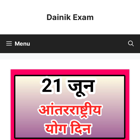
Skip
to
Dainik Exam
content
Menu