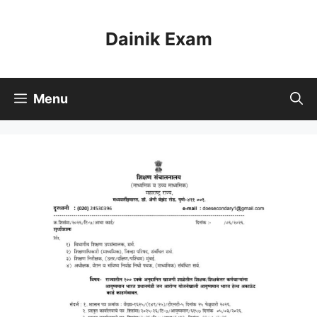
Skip
to
Dainik Exam
content
Menu