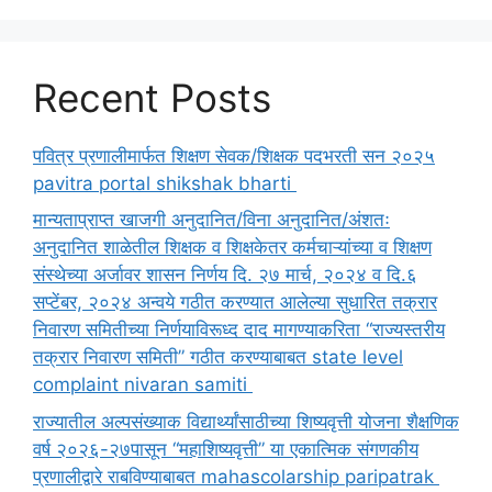
Recent Posts
पवित्र प्रणालीमार्फत शिक्षण सेवक/शिक्षक पदभरती सन २०२५
pavitra portal shikshak bharti
मान्यताप्राप्त खाजगी अनुदानित/विना अनुदानित/अंशतः
अनुदानित शाळेतील शिक्षक व शिक्षकेतर कर्मचाऱ्यांच्या व शिक्षण
संस्थेच्या अर्जावर शासन निर्णय दि. २७ मार्च, २०२४ व दि.६
सप्टेंबर, २०२४ अन्वये गठीत करण्यात आलेल्या सुधारित तक्रार
निवारण समितीच्या निर्णयाविरूध्द दाद मागण्याकरिता “राज्यस्तरीय
तक्रार निवारण समिती” गठीत करण्याबाबत state level
complaint nivaran samiti
राज्यातील अल्पसंख्याक विद्यार्थ्यांसाठीच्या शिष्यवृत्ती योजना शैक्षणिक
वर्ष २०२६-२७पासून “महाशिष्यवृत्ती” या एकात्मिक संगणकीय
प्रणालीद्वारे राबविण्याबाबत mahascolarship paripatrak