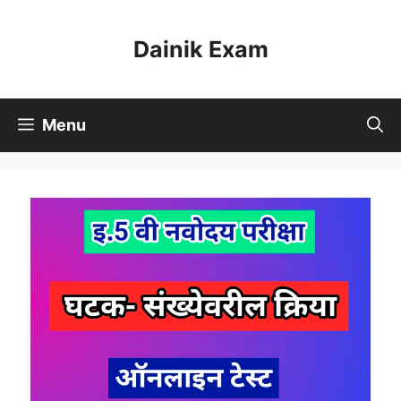
Skip
to
Dainik Exam
content
Menu