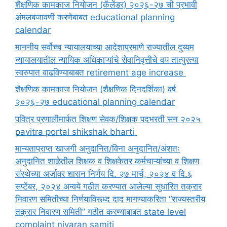
शैक्षणिक कामकाज नियोजन (कॅलेंडर) २०२६-२७ ची प्रभावी
अंमलबजावणी करणेबाबत educational planning
calendar
माननीय सर्वोच्च न्यायालयाच्या आदेशाप्रमाणे राज्यातील दुय्यम
न्यायालयातील न्यायिक अधिकाऱ्यांचे सेवानिवृत्तीचे वय तात्पुरत्या
स्वरुपात वाढविण्याबाबत retirement age increase
शैक्षणिक कामकाज नियोजन (शैक्षणिक दिनदर्शिका) वर्ष
२०२६-२७ educational planning calendar
पवित्र प्रणालीमार्फत शिक्षण सेवक/शिक्षक पदभरती सन २०२५
pavitra portal shikshak bharti
मान्यताप्राप्त खाजगी अनुदानित/विना अनुदानित/अंशतः
अनुदानित शाळेतील शिक्षक व शिक्षकेतर कर्मचाऱ्यांच्या व शिक्षण
संस्थेच्या अर्जावर शासन निर्णय दि. २७ मार्च, २०२४ व दि.६
सप्टेंबर, २०२४ अन्वये गठीत करण्यात आलेल्या सुधारित तक्रार
निवारण समितीच्या निर्णयाविरूध्द दाद मागण्याकरिता “राज्यस्तरीय
तक्रार निवारण समिती” गठीत करण्याबाबत state level
complaint nivaran samiti