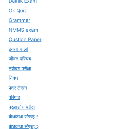
Dainik Exam
Gk Quiz
Grammer
NMMS exam
Qustion Paper
इयत्ता १ ली
जीवन परिचय
नवोदय परीक्षा
निबंध
पत्र लेखन
परिपाठ
प्रज्ञाशोध परीक्षा
बोधकथा संग्रह १
बोधकथा संग्रह २