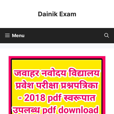
Skip
to
Dainik Exam
content
Menu