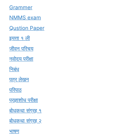
Grammer
NMMS exam
Qustion Paper
इयत्ता १ ली
जीवन परिचय
नवोदय परीक्षा
निबंध
पत्र लेखन
परिपाठ
प्रज्ञाशोध परीक्षा
बोधकथा संग्रह १
बोधकथा संग्रह २
भाषण