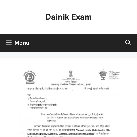
Skip
to
Dainik Exam
content
Menu