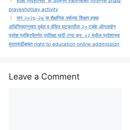
शाळा प्रवेशोत्सव” हा उपक्रम राबविणेबाबत परिपत्रक shala
praveshotsav activity
सन २०२६-२७ या शैक्षणिक वर्षाच्या शिक्षण हक्क
अधिनियमानुसार दुर्बल व वंचित घटकातील २५ टक्के ऑनलाईन
प्रवेश प्रक्रियेंतर्गत प्रतिक्षा यादी टप्पा क्र. ०२ मधील प्रवेशाच्या
मुदतवाढीबाबत right to education online addmission
Leave a Comment
Comment