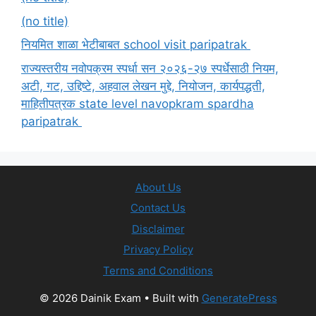
(no title)
नियमित शाळा भेटीबाबत school visit paripatrak
राज्यस्तरीय नवोपक्रम स्पर्धा सन २०२६-२७ स्पर्धेसाठी नियम,
अटी, गट, उद्दिष्टे, अहवाल लेखन मुद्दे, नियोजन, कार्यपद्धती,
माहितीपत्रक state level navopkram spardha
paripatrak
About Us
Contact Us
Disclaimer
Privacy Policy
Terms and Conditions
© 2026 Dainik Exam
• Built with
GeneratePress