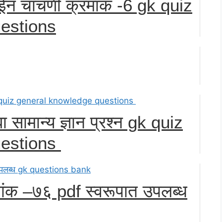
ाईन चाचणी क्रमांक -6 gk quiz
estions
बा सामान्य ज्ञान प्रश्न gk quiz
uestions
्रमांक –७६ pdf स्वरूपात उपलब्ध