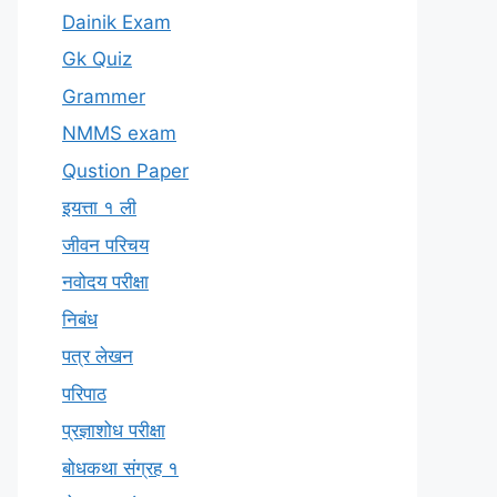
Dainik Exam
Gk Quiz
Grammer
NMMS exam
Qustion Paper
इयत्ता १ ली
जीवन परिचय
नवोदय परीक्षा
निबंध
पत्र लेखन
परिपाठ
प्रज्ञाशोध परीक्षा
बोधकथा संग्रह १