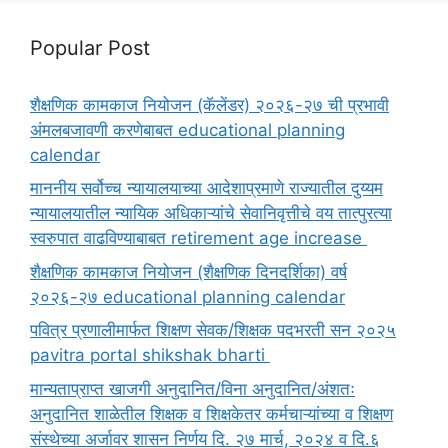
Popular Post
शैक्षणिक कामकाज नियोजन (कॅलेंडर) २०२६-२७ ची प्रभावी
अंमलबजावणी करणेबाबत educational planning
calendar
माननीय सर्वोच्च न्यायालयाच्या आदेशाप्रमाणे राज्यातील दुय्यम
न्यायालयातील न्यायिक अधिकाऱ्यांचे सेवानिवृत्तीचे वय तात्पुरत्या
स्वरुपात वाढविण्याबाबत retirement age increase
शैक्षणिक कामकाज नियोजन (शैक्षणिक दिनदर्शिका) वर्ष
२०२६-२७ educational planning calendar
पवित्र प्रणालीमार्फत शिक्षण सेवक/शिक्षक पदभरती सन २०२५
pavitra portal shikshak bharti
मान्यताप्राप्त खाजगी अनुदानित/विना अनुदानित/अंशतः
अनुदानित शाळेतील शिक्षक व शिक्षकेतर कर्मचाऱ्यांच्या व शिक्षण
संस्थेच्या अर्जावर शासन निर्णय दि. २७ मार्च, २०२४ व दि.६