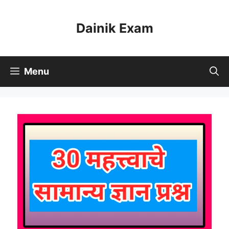
Skip
to
Dainik Exam
content
Menu