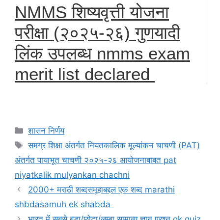
NMMS शिष्यवृत्ती योजना
परीक्षा (२०२५-२६) गुणयादी
लिंक उपलब्ध nmms exam
merit list declared
Categories
शासन निर्णय
Tags
समग्र शिक्षा अंतर्गत नियतकालिक मूल्यांकन चाचणी (PAT)
अंतर्गत पायाभूत चाचणी २०२५-२६ आयोजनाबाबत pat
niyatkalik mulyankan chachni
2000+ मराठी शब्दसमूहाबद्दल एक शब्द marathi
shbdasamuh ek shabda
भारत में सबसे बड़ा/छोटा/लम्बा सामान्य ज्ञान प्रश्न gk quiz