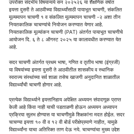
उपरोक्त संदर्भीय विषयान्वये सन २०२५२६ या शैक्षणिक वर्षात
इयत्ता दुसरी ते आठवीच्या विद्यार्थ्यांसाठी पायाभूत चाचणी, संकलित
मूल्यमापन चाचणी १ व संकलित मूल्यमापन चाचणी -२ अशा तीन
नियतकालिक चाचण्यांचे नियोजन करण्यात येणार आहे.
नियतकालिक मूल्यांकन चाचणी (PAT) अंतर्गत पायाभूत चाचणीचे
आयोजन दि. ६ ते ८ ऑगस्ट २०२५ या कालावधीत करण्यात येत
आहे.
सदर चाचणी अंतर्गत प्रथम भाषा, गणित व तृतीय भाषा (इंग्रजी)
या विषयांच्या इयत्ता दुसरी ते आठवीतील शासकीय व स्थानिक
स्वराज्य संस्थांच्या सर्व शाळा तसेच खाजगी अनुदानित शाळातील
विद्यार्थ्यांची चाचणी होणार आहे.
प्रत्येक विद्यार्थ्याने इयत्तानिहाय अपेक्षित अध्ययन संपादणूक प्राप्त
केली आहे किंवा नाही याची पडताळणी होऊन अध्ययन अध्यापन
प्रक्रिया सुलभ होण्यास या चाचणीमुळे शिक्षकांना मदत होईल. सदर
चाचण्या इयत्ता १० वी व १२ वी बोर्ड परीक्षेप्रमाणे नाहीत, यामुळे
विद्यार्थ्यांना याचा अतिरिक्त ताण देऊ नये. चाचण्यांचा मुख्य उद्देश