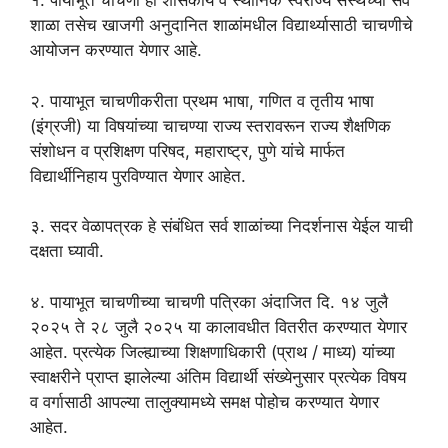
१. पायाभूत चाचणी ही शासकीय व स्थानिक स्वराज्य संस्थेच्या सर्व
शाळा तसेच खाजगी अनुदानित शाळांमधील विद्यार्थ्यासाठी चाचणीचे
आयोजन करण्यात येणार आहे.
२. पायाभूत चाचणीकरीता प्रथम भाषा, गणित व तृतीय भाषा
(इंग्रजी) या विषयांच्या चाचण्या राज्य स्तरावरून राज्य शैक्षणिक
संशोधन व प्रशिक्षण परिषद, महाराष्ट्र, पुणे यांचे मार्फत
विद्यार्थीनिहाय पुरविण्यात येणार आहेत.
३. सदर वेळापत्रक हे संबंधित सर्व शाळांच्या निदर्शनास येईल याची
दक्षता घ्यावी.
४. पायाभूत चाचणीच्या चाचणी पत्रिका अंदाजित दि. १४ जुलै
२०२५ ते २८ जुलै २०२५ या कालावधीत वितरीत करण्यात येणार
आहेत. प्रत्येक जिल्ह्याच्या शिक्षणाधिकारी (प्राथ / माध्य) यांच्या
स्वाक्षरीने प्राप्त झालेल्या अंतिम विद्यार्थी संख्येनुसार प्रत्येक विषय
व वर्गासाठी आपल्या तालुक्यामध्ये समक्ष पोहोच करण्यात येणार
आहेत.