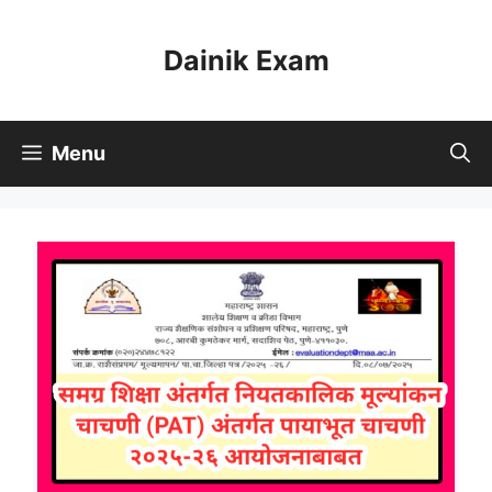
Skip
to
Dainik Exam
content
Menu