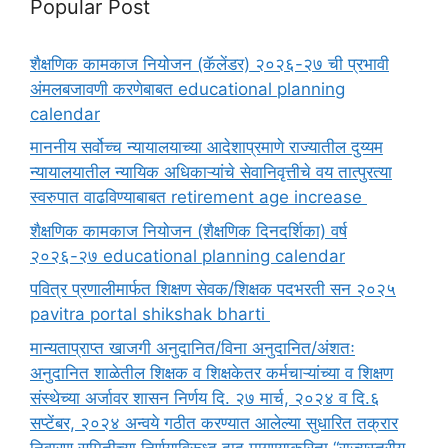
Popular Post
शैक्षणिक कामकाज नियोजन (कॅलेंडर) २०२६-२७ ची प्रभावी
अंमलबजावणी करणेबाबत educational planning
calendar
माननीय सर्वोच्च न्यायालयाच्या आदेशाप्रमाणे राज्यातील दुय्यम
न्यायालयातील न्यायिक अधिकाऱ्यांचे सेवानिवृत्तीचे वय तात्पुरत्या
स्वरुपात वाढविण्याबाबत retirement age increase
शैक्षणिक कामकाज नियोजन (शैक्षणिक दिनदर्शिका) वर्ष
२०२६-२७ educational planning calendar
पवित्र प्रणालीमार्फत शिक्षण सेवक/शिक्षक पदभरती सन २०२५
pavitra portal shikshak bharti
मान्यताप्राप्त खाजगी अनुदानित/विना अनुदानित/अंशतः
अनुदानित शाळेतील शिक्षक व शिक्षकेतर कर्मचाऱ्यांच्या व शिक्षण
संस्थेच्या अर्जावर शासन निर्णय दि. २७ मार्च, २०२४ व दि.६
सप्टेंबर, २०२४ अन्वये गठीत करण्यात आलेल्या सुधारित तक्रार
निवारण समितीच्या निर्णयाविरूध्द दाद मागण्याकरिता “राज्यस्तरीय