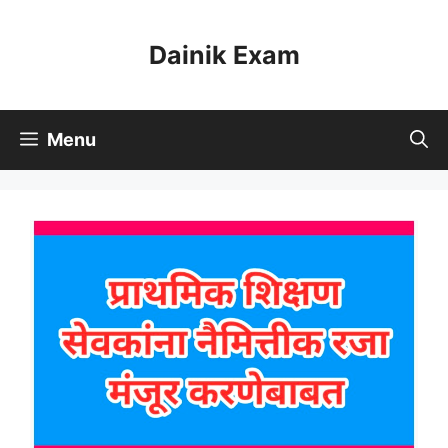
Skip
to
Dainik Exam
content
Menu