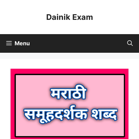
Skip
to
Dainik Exam
content
Menu