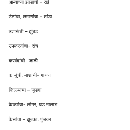
आंब्यांच्या झाडांची – राई
उंटांचा, लमाणांचा – तांडा
उतारूंची – झुंबड
उपकरणांचा- संच
करवंदांची- जाळी
काजूंची, माशांची- गाथण
किल्ल्यांचा – जुडगा
केळ्यांचा- लोंगर, घड मालाड
केसांचा – झुबका, पुंजका