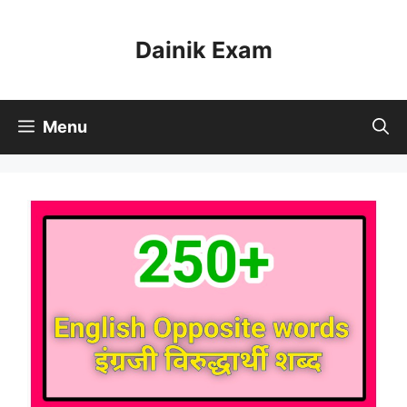
Skip
to
Dainik Exam
content
Menu