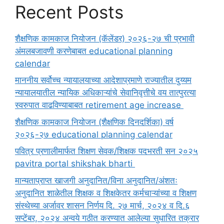
Recent Posts
शैक्षणिक कामकाज नियोजन (कॅलेंडर) २०२६-२७ ची प्रभावी
अंमलबजावणी करणेबाबत educational planning
calendar
माननीय सर्वोच्च न्यायालयाच्या आदेशाप्रमाणे राज्यातील दुय्यम
न्यायालयातील न्यायिक अधिकाऱ्यांचे सेवानिवृत्तीचे वय तात्पुरत्या
स्वरुपात वाढविण्याबाबत retirement age increase
शैक्षणिक कामकाज नियोजन (शैक्षणिक दिनदर्शिका) वर्ष
२०२६-२७ educational planning calendar
पवित्र प्रणालीमार्फत शिक्षण सेवक/शिक्षक पदभरती सन २०२५
pavitra portal shikshak bharti
मान्यताप्राप्त खाजगी अनुदानित/विना अनुदानित/अंशतः
अनुदानित शाळेतील शिक्षक व शिक्षकेतर कर्मचाऱ्यांच्या व शिक्षण
संस्थेच्या अर्जावर शासन निर्णय दि. २७ मार्च, २०२४ व दि.६
सप्टेंबर, २०२४ अन्वये गठीत करण्यात आलेल्या सुधारित तक्रार