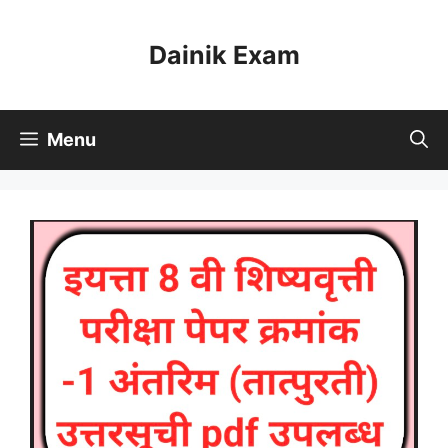
Skip
to
Dainik Exam
content
Menu