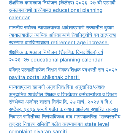
शैक्षणिक कामकाज नियोजन (कॅलेंडर) २०२६-२७ ची प्रभावी
अंमलबजावणी करणेबाबत educational planning
calendar
माननीय सर्वोच्च न्यायालयाच्या आदेशाप्रमाणे राज्यातील दुय्यम
न्यायालयातील न्यायिक अधिकाऱ्यांचे सेवानिवृत्तीचे वय तात्पुरत्या
स्वरुपात वाढविण्याबाबत retirement age increase
शैक्षणिक कामकाज नियोजन (शैक्षणिक दिनदर्शिका) वर्ष
२०२६-२७ educational planning calendar
पवित्र प्रणालीमार्फत शिक्षण सेवक/शिक्षक पदभरती सन २०२५
pavitra portal shikshak bharti
मान्यताप्राप्त खाजगी अनुदानित/विना अनुदानित/अंशतः
अनुदानित शाळेतील शिक्षक व शिक्षकेतर कर्मचाऱ्यांच्या व शिक्षण
संस्थेच्या अर्जावर शासन निर्णय दि. २७ मार्च, २०२४ व दि.६
सप्टेंबर, २०२४ अन्वये गठीत करण्यात आलेल्या सुधारित तक्रार
निवारण समितीच्या निर्णयाविरूध्द दाद मागण्याकरिता “राज्यस्तरीय
तक्रार निवारण समिती” गठीत करण्याबाबत state level
complaint nivaran samiti