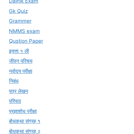
Dainik Exam
Gk Quiz
Grammer
NMMS exam
Qustion Paper
इयत्ता १ ली
जीवन परिचय
नवोदय परीक्षा
निबंध
पत्र लेखन
परिपाठ
प्रज्ञाशोध परीक्षा
बोधकथा संग्रह १
बोधकथा संग्रह २