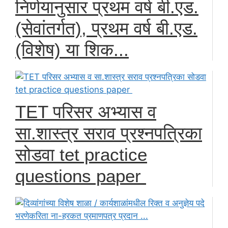
निर्णयानुसार प्रथम वर्ष बी.एड.
(सेवांतर्गत), प्रथम वर्ष बी.एड.
(विशेष) या शिक...
TET परिसर अभ्यास व
सा.शास्त्र सराव प्रश्नपत्रिका
सोडवा tet practice
questions paper