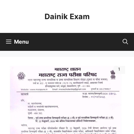
Skip
to
Dainik Exam
content
Menu