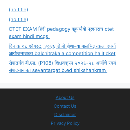
(no title)
(no title)
CTET EXAM हिंदी pedagogy बहुपर्यायी प्रश्नसंच ctet
exam hindi mcqs
दिनांक ०८ ऑगस्ट, २०२६ रोजी होणा-या बालचित्रकला स्पर्धा
आयोजनाबाबत balchitrakala competition hallticket
सेवांतर्गत बी.एड. (P108) शिक्षणक्रम २०२६-२८ अर्जाचे स्वयं
संपादनाबाबत sevantargat b.ed shikshankram
About Us
Contact Us
Disclaimer
Privacy Policy