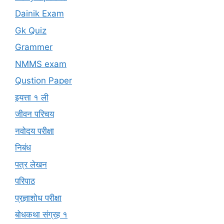
Dainik Exam
Gk Quiz
Grammer
NMMS exam
Qustion Paper
इयत्ता १ ली
जीवन परिचय
नवोदय परीक्षा
निबंध
पत्र लेखन
परिपाठ
प्रज्ञाशोध परीक्षा
बोधकथा संग्रह १