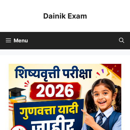
Skip
to
Dainik Exam
content
Menu