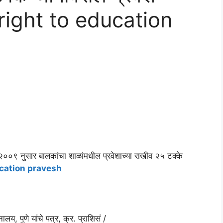
बत right to education
२००९ नुसार बालकांचा शाळांमधील प्रवेशाच्या राखीव २५ टक्के
ucation pravesh
य, पुणे यांचे पत्र, क्र. प्राशिसं /