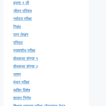
इयत्ता १ ली
जीवन परिचय
नवोदय परीक्षा
निबंध
पत्र लेखन
परिपाठ
प्रज्ञाशोध परीक्षा
बोधकथा संग्रह १
बोधकथा संग्रह २
भाषण
मंथन परीक्षा
व्यक्ति विशेष
शासन निर्णय
शिक्षक पात्रता परीक्षा ऑनलाइन टेस्ट