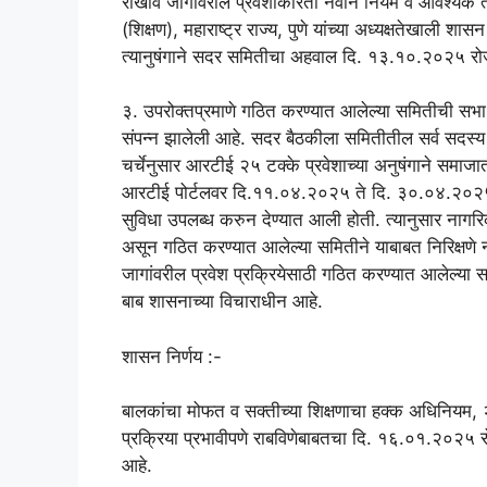
राखीव जागांवरील प्रवेशाकरिता नवीन नियम व आवश्यक त
(शिक्षण), महाराष्ट्र राज्य, पुणे यांच्या अध्यक्षतेखाल
त्यानुषंगाने सदर समितीचा अहवाल दि. १३.१०.२०२५ रोजी
३. उपरोक्तप्रमाणे गठित करण्यात आलेल्या समितीची सभा वे
संपन्न झालेली आहे. सदर बैठकीला समितीतील सर्व सदस
चर्चेनुसार आरटीई २५ टक्के प्रवेशाच्या अनुषंगाने समाजात
आरटीई पोर्टलवर दि.११.०४.२०२५ ते दि. ३०.०४.२०२५ 
सुविधा उपलब्ध करुन देण्यात आली होती. त्यानुसार नागरिक
असून गठित करण्यात आलेल्या समितीने याबाबत निरिक्षणे न
जागांवरील प्रवेश प्रक्रियेसाठी गठित करण्यात आलेल्या स
बाब शासनाच्या विचाराधीन आहे.
शासन निर्णय :-
बालकांचा मोफत व सक्तीच्या शिक्षणाचा हक्क अधिनियम,
प्रक्रिया प्रभावीपणे राबविणेबाबतचा दि. १६.०१.२०२५ र
आहे.