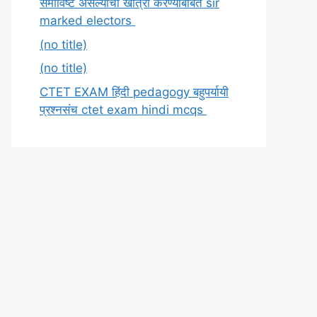
समाविष्ट असल्याची खात्री करण्याबाबत sir
marked electors
(no title)
(no title)
CTET EXAM हिंदी pedagogy बहुपर्यायी
प्रश्नसंच ctet exam hindi mcqs