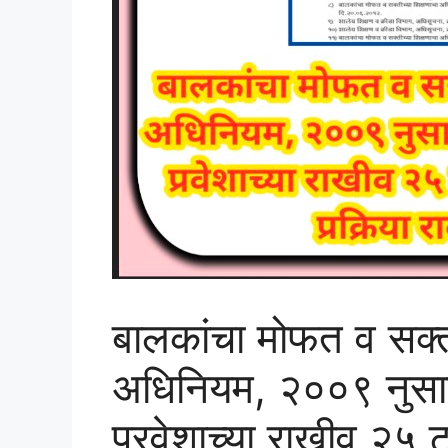
बालकांचा मोफत व सक्ती
अधिनियम, २००९ नुसार
प्रवेशाच्या राखीव २५ ट