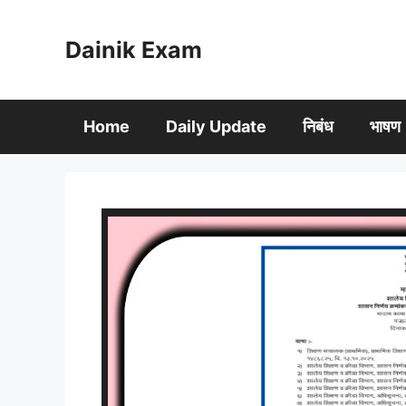
Skip
to
Dainik Exam
content
Home
Daily Update
निबंध
भाषण