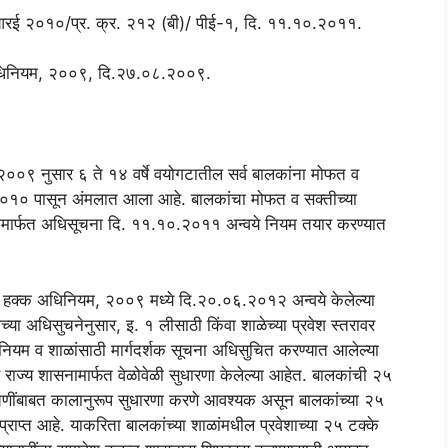
पीआरई २०१०/प्र. क्र. २१२ (बी)/ पीई-१, दि. ११.१०.२०११.
 अधिनियम, २००९, दि.२७.०८.२००९.
२००९ नुसार ६ ते १४ वर्षे वयोगटातील सर्व बालकांना मोफत व
४.२०१० पासून अंमलात आला आहे. बालकांचा मोफत व सक्तीच्या
ामार्फत अधिसूचना दि. ११.१०.२०११ अन्वये नियम तयार करण्यात
चा हक्क अधिनियम, २००९ मध्ये दि.२०.०६.२०१२ अन्वये केलेल्या
या अधिसुचनेनुसार, इ. १ लीसाठी किंवा शाळेच्या प्रवेश स्तरावर
त नियम व शाळांसाठी मार्गदर्शक सूचना अधिसुचित करण्यात आलेल्या
र राज्य शासनामार्फत वेळोवेळी सुधारणा केलेल्या आहेत. बालकांची २५
 अडचणींबाबत कालानुरूप सुधारणा करणे आवश्यक असून बालकांच्या २५
मप्राप्त आहे. याकरिता बालकांच्या शाळांमधील प्रवेशाच्या २५ टक्के