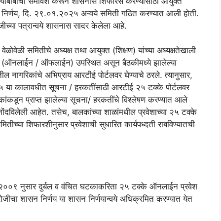
्याबाबींचा समावेश करून शासनास शिफारस करण्यासाठी आयुक्त
ी शासन निर्णय, दि. २९.०१.२०२५ अन्वये समिती गठित करण्यात आली होती.
च्या पत्रान्वये शासनास सादर केलेला आहे.
ळोवेळी समितीचे अध्यक्ष तथा आयुक्त (शिक्षण) यांच्या अध्यक्षतेखाली
्य (ऑनलाईन / ऑफलाईन) उपस्थित असून बैठकीमध्ये झालेल्या
ील नागरिकांचे अभिप्राय आरटीई पोर्टलवर घेण्याचे ठरले. त्यानुसार,
या कालावधीत सूचना / हरकतींसाठी आरटीई २५ टक्के पोर्टलवर
ांकडून प्राप्त झालेल्या सूचना/ हरकतींचे विश्लेषण करण्यात आले
ोंदविलेली आहेत. तसेच, बालकांच्या शाळांमधील प्रवेशाच्या २५ टक्के
मितीच्या शिफारशीनुसार प्रवेशाची सुधारित कार्यपध्दती राबविण्यातची
 २००९ नुसार दुर्बल व वंचित घटकाकरिता २५ टक्के ऑनलाईन प्रवेश
ोजीचा शासन निर्णय या शासन निर्णयान्वये अधिक्रमित करण्यात येत