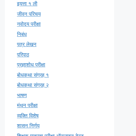
इयत्ता १ ली
जीवन परिचय
नवोदय परीक्षा
निबंध
पत्र लेखन
परिपाठ
प्रज्ञाशोध परीक्षा
बोधकथा संग्रह १
बोधकथा संग्रह २
भाषण
मंथन परीक्षा
व्यक्ति विशेष
शासन निर्णय
शिक्षक पात्रता परीक्षा ऑनलाइन टेस्ट