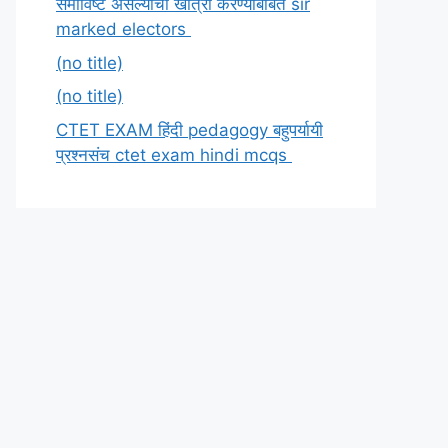
समाविष्ट असल्याची खात्री करण्याबाबत sir
marked electors
(no title)
(no title)
CTET EXAM हिंदी pedagogy बहुपर्यायी
प्रश्नसंच ctet exam hindi mcqs