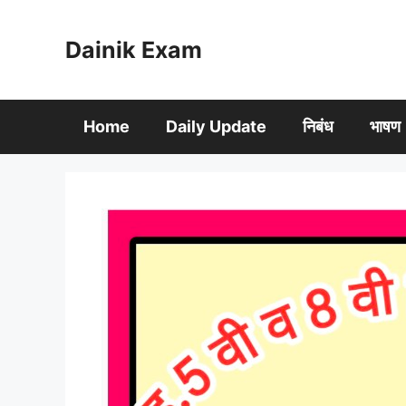
Skip
to
Dainik Exam
content
Home
Daily Update
निबंध
भाषण