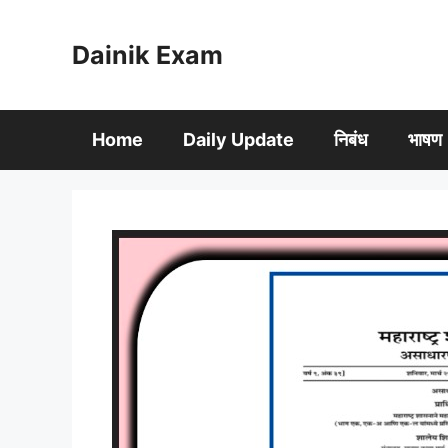
Skip
to
Dainik Exam
content
Home
Daily Update
निबंध
भाषण