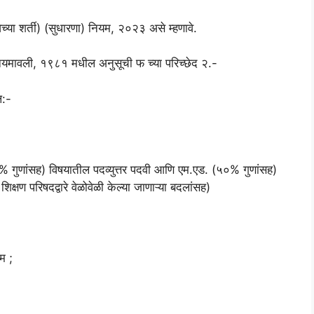
ेच्या शर्ती) (सुधारणा) नियम, २०२३ असे म्हणावे.
) नियमावली, १९८१ मधील अनुसूची फ च्या परिच्छेद २.-
ल:-
०% गुणांसह) विषयातील पदव्युत्तर पदवी आणि एम.एड. (५०% गुणांसह)
िक्षण परिषदद्वारे वेळोवेळी केल्या जाणाऱ्या बदलांसह)
म ;