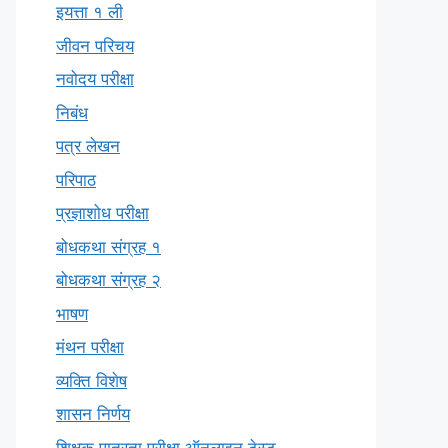
इयत्ता १ ली
जीवन परिचय
नवोदय परीक्षा
निबंध
पत्र लेखन
परिपाठ
प्रज्ञाशोध परीक्षा
बोधकथा संग्रह १
बोधकथा संग्रह २
भाषण
मंथन परीक्षा
व्यक्ति विशेष
शासन निर्णय
शिक्षक पात्रता परीक्षा ऑनलाइन टेस्ट