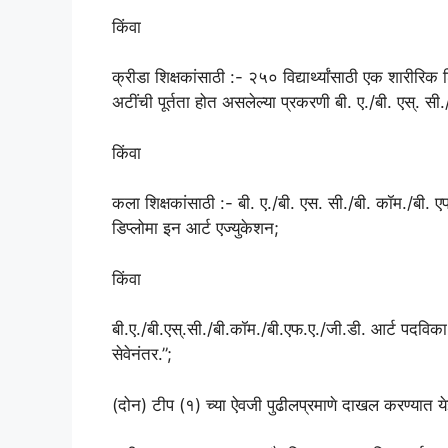
किंवा
क्रीडा शिक्षकांसाठी :- २५० विद्यार्थ्यांसाठी एक शारीरि
अटींची पूर्तता होत असलेल्या प्रकरणी बी. ए./बी. एस्. सी
किंवा
कला शिक्षकांसाठी :- बी. ए./बी. एस. सी./बी. कॉम./बी. ए
डिप्लोमा इन आर्ट एज्युकेशन;
किंवा
बी.ए./बी.एस्.सी./बी.कॉम./बी.एफ.ए./जी.डी. आर्ट पदविका, 
सेवेनंतर.”;
(दोन) टीप (१) च्या ऐवजी पुढीलप्रमाणे दाखल करण्यात य