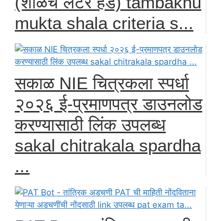
(शाळेचे लेटर हेड) tambakhu
mukta shala criteria s...
सकाळ NIE चित्रकला स्पर्धा
२०२६ ई-प्रमाणपत्र डाउनलोड
करण्यासाठी लिंक उपलब्ध
sakal chitrakala spardha
...