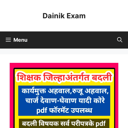
Skip
to
Dainik Exam
content
Menu