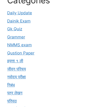
Categories
Daily Update
Dainik Exam
Gk Quiz
Grammer
NMMS exam
Qustion Paper
इयत्ता १ ली
जीवन परिचय
नवोदय परीक्षा
निबंध
पत्र लेखन
परिपाठ