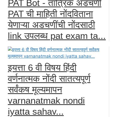
PAT Bot - तांत्रिक अडचणी
PAT ची माहिती नोंदविताना
येणाऱ्या अडचणींची नोंदसाठी
link उपलब्ध pat exam ta...
इयत्ता 6 वी विषय हिंदी
वर्णनात्मक नोंदी सातत्यपूर्ण
सर्वंकष मूल्यमापन
varnanatmak nondi
iyatta sahav...