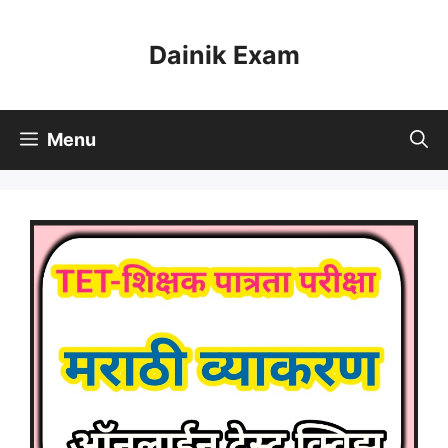
Skip
to
Dainik Exam
content
Menu