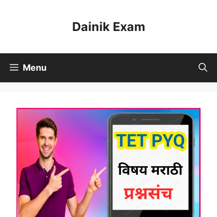
Skip
to
Dainik Exam
content
Menu