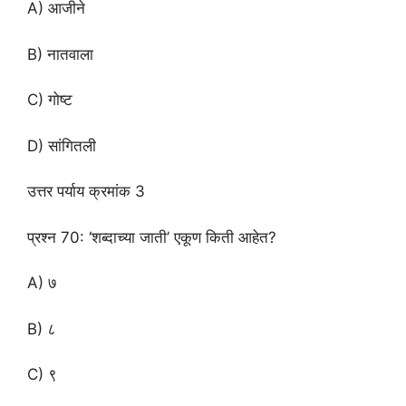
A) आजीने
B) नातवाला
C) गोष्ट
D) सांगितली
उत्तर पर्याय क्रमांक 3
प्रश्न 70: ‘शब्दाच्या जाती’ एकूण किती आहेत?
A) ७
B) ८
C) ९