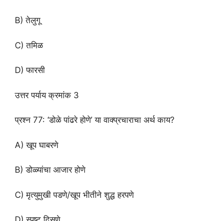
B) तेलुगू
C) तमिळ
D) फारसी
उत्तर पर्याय क्रमांक 3
प्रश्न 77: ‘डोळे पांढरे होणे’ या वाक्प्रचाराचा अर्थ काय?
A) खूप घाबरणे
B) डोळ्यांचा आजार होणे
C) मृत्युमुखी पडणे/खूप भीतीने शुद्ध हरपणे
D) स्पष्ट दिसणे