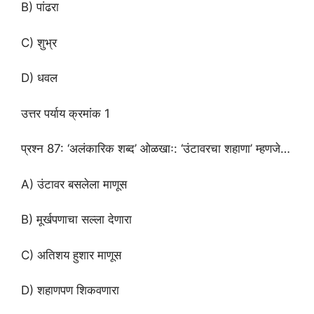
B) पांढरा
C) शुभ्र
D) धवल
उत्तर पर्याय क्रमांक 1
प्रश्न 87: ‘अलंकारिक शब्द’ ओळखाः: ‘उंटावरचा शहाणा’ म्हणजे…
A) उंटावर बसलेला माणूस
B) मूर्खपणाचा सल्ला देणारा
C) अतिशय हुशार माणूस
D) शहाणपण शिकवणारा