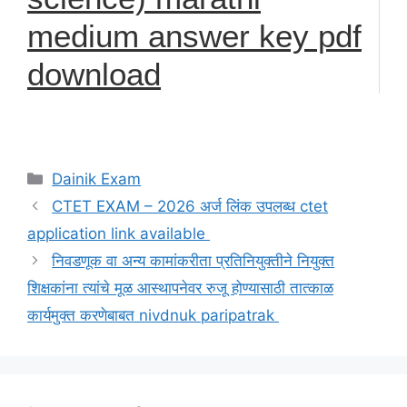
medium answer key pdf
download
Categories
Dainik Exam
CTET EXAM – 2026 अर्ज लिंक उपलब्ध ctet
application link available
निवडणूक वा अन्य कामांकरीता प्रतिनियुक्तीने नियुक्त
शिक्षकांना त्यांचे मूळ आस्थापनेवर रुजू होण्यासाठी तात्काळ
कार्यमुक्त करणेबाबत nivdnuk paripatrak