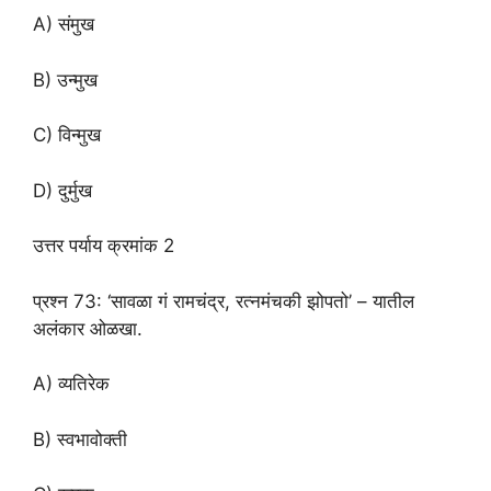
A) संमुख
B) उन्मुख
C) विन्मुख
D) दुर्मुख
उत्तर पर्याय क्रमांक 2
प्रश्न 73: ‘सावळा गं रामचंद्र, रत्नमंचकी झोपतो’ – यातील
अलंकार ओळखा.
A) व्यतिरेक
B) स्वभावोक्ती