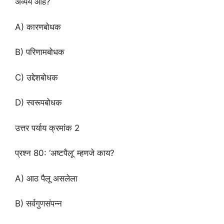
अव्यय आहे?
A) कारणबोधक
B) परिणामबोधक
C) उद्देशबोधक
D) स्वरूपबोधक
उत्तर पर्याय क्रमांक 2
प्रश्न 80: ‘अष्टपैलू’ म्हणजे काय?
A) आठ पैलू असलेला
B) सर्वगुणसंपन्न