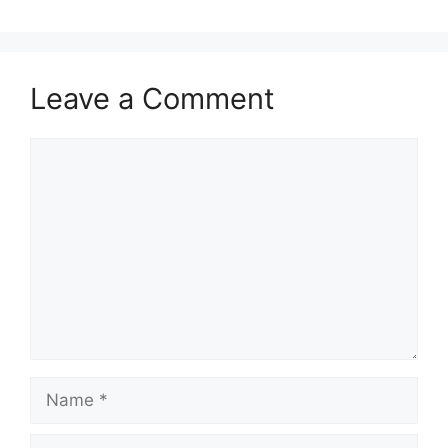
Leave a Comment
Comment
Name
Email