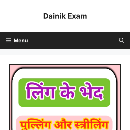
Skip
to
Dainik Exam
content
Menu