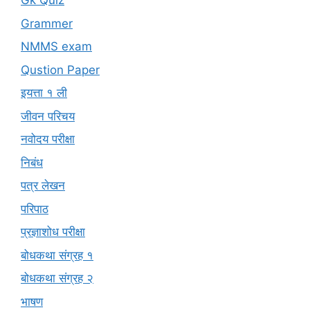
Gk Quiz
Grammer
NMMS exam
Qustion Paper
इयत्ता १ ली
जीवन परिचय
नवोदय परीक्षा
निबंध
पत्र लेखन
परिपाठ
प्रज्ञाशोध परीक्षा
बोधकथा संग्रह १
बोधकथा संग्रह २
भाषण