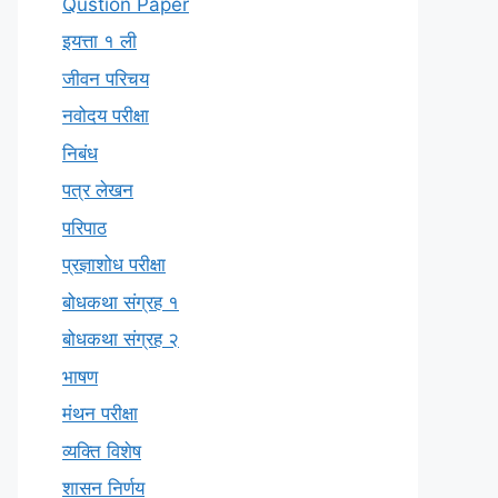
Qustion Paper
इयत्ता १ ली
जीवन परिचय
नवोदय परीक्षा
निबंध
पत्र लेखन
परिपाठ
प्रज्ञाशोध परीक्षा
बोधकथा संग्रह १
बोधकथा संग्रह २
भाषण
मंथन परीक्षा
व्यक्ति विशेष
शासन निर्णय