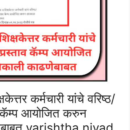
केत्तर कर्मचारी यांचे वरिष्ठ/
व कॅम्प आयोजित करुन
णेबाबत varishtha nivad