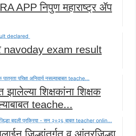
PP निपुण महाराष्ट्र ॲप
हीर navoday exam result
्त झालेल्या शिक्षकांना शिक्षक
सल्याबाबत teache...
लाईन जिल्हांतर्गत व आंतरजिल्हा