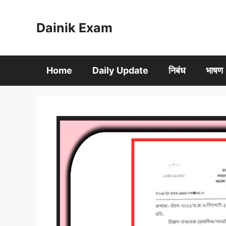
Skip
to
Dainik Exam
content
Home
Daily Update
निबंध
भाषण