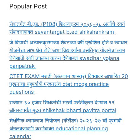
Popular Post
सेवांतर्गत बी.एड. (P108) शिक्षणक्रम २०२६-२८ अर्जाचे स्वयं
संपादनाबाबत sevantargat b.ed shikshankram
जे विद्यार्थी अभ्यासक्रमाच्या शेवटच्या वर्षी प्रवेशित होते व स्वाधार
योजनेचा लाभ घेत होते अशा विद्यार्थ्यांना वसतिगृह योजनेचा लाभ
घेणेसाठी संधी उपलब्ध करुन देणेबाबत swadhar yojana
paripatrak
CTET EXAM मराठी (अध्यापन शास्त्र) विषयावर आधारित 20
प्रश्नांचा बहुपर्यायी प्रश्नसंच ctet mcqs practice
questions
राज्यात ३० हजार शिक्षकांची भरती पसंतीक्रम देण्यास ११
ऑगस्टपर्यंत मुदत shikshak bharti pavitra portal
शैक्षणिक कामकाज नियोजन (कॅलेंडर) २०२६-२७ ची प्रभावी
अंमलबजावणी करणेबाबत educational planning
calendar