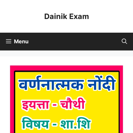
Skip
to
Dainik Exam
content
Menu