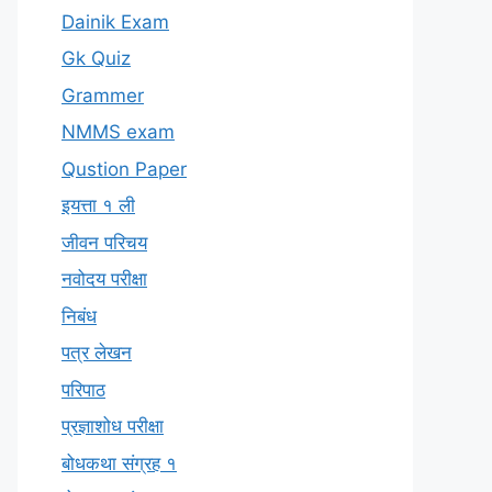
Dainik Exam
Gk Quiz
Grammer
NMMS exam
Qustion Paper
इयत्ता १ ली
जीवन परिचय
नवोदय परीक्षा
निबंध
पत्र लेखन
परिपाठ
प्रज्ञाशोध परीक्षा
बोधकथा संग्रह १