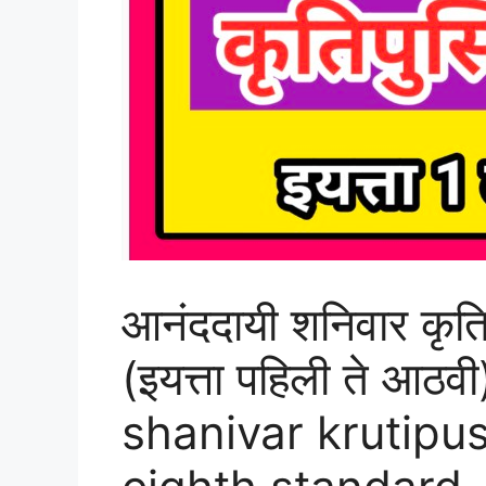
आनंददायी शनिवार कृति
(इयत्ता पहिली ते आ
shanivar krutipust