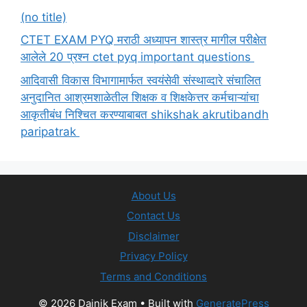
(no title)
CTET EXAM PYQ मराठी अध्यापन शास्त्र मागील परीक्षेत
आलेले 20 प्रश्न ctet pyq important questions
आदिवासी विकास विभागामार्फत स्वयंसेवी संस्थाव्दारे संचालित
अनुदानित आश्रमशाळेतील शिक्षक व शिक्षकेत्तर कर्मचाऱ्यांचा
आकृतीबंध निश्चित करण्याबाबत shikshak akrutibandh
paripatrak
About Us
Contact Us
Disclaimer
Privacy Policy
Terms and Conditions
© 2026 Dainik Exam
• Built with
GeneratePress