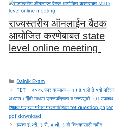
राज्यस्तरीय ऑनलाईन बैठक
आयोजित करणेबाबत state
level online meeting
Categories
Dainik Exam
TET – २०२५ पेपर क्रमांक – १ ( इ.१ली ते ५वी परिसर
अभ्यास ) हिंदी माध्यम प्रश्नपत्रिका व उत्तरसूची pdf उपलब्ध
शिक्षक पात्रता परीक्षा प्रश्नपत्रिका tet question paper
pdf download
इयत्ता इ.२री, ३ री, ४ थी, ६ वी शिक्षकांसाठी नवीन