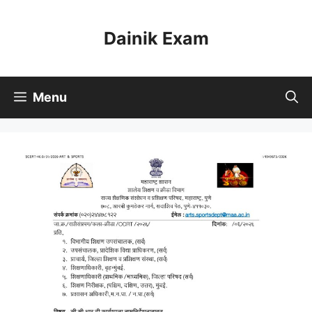
Skip
to
Dainik Exam
content
Menu