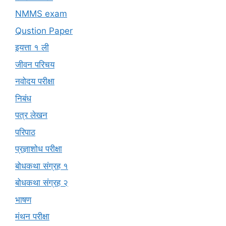
NMMS exam
Qustion Paper
इयत्ता १ ली
जीवन परिचय
नवोदय परीक्षा
निबंध
पत्र लेखन
परिपाठ
प्रज्ञाशोध परीक्षा
बोधकथा संग्रह १
बोधकथा संग्रह २
भाषण
मंथन परीक्षा