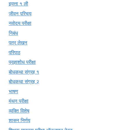
इयत्ता १ ली
जीवन परिचय
नवोदय परीक्षा
निबंध
पत्र लेखन
परिपाठ
प्रज्ञाशोध परीक्षा
बोधकथा संग्रह १
बोधकथा संग्रह २
भाषण
मंथन परीक्षा
व्यक्ति विशेष
शासन निर्णय