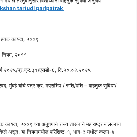
ील तरतुदीनुसार विद्यार्थ्यांना वाहतुक सुविधा अनुज्ञेय
kshan tartudi paripatrak
चा हक्क कायदा, २००९
क्क नियम, २०११
ंकीर्ण २०२५/प्र.क्र.३१/एसडी-६, दि.२०.०२.२०२५
िषद, मुंबई यांचे पत्र क्र. मप्राशिप / सशि/पशि – वाहतुक सुविधा/
क कायदा, २००९ च्या अनुषंगाने राज्य शासनाने महाराष्ट्र बालकांचा
त केले असून, या नियमामधील परिशिष्ट-१, भाग-३ मधील कलम-४