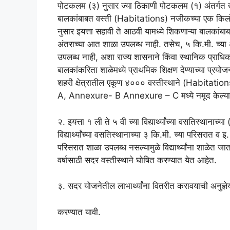
पोटकलम (३) नुसार ज्या ठिकाणी पोटकलम (१) अंतर्गत खंड 
बालकांबाबत वस्ती (Habitations) नजीकच्या एक किलोम
नुसार इयत्ता सहावी ते आठवी यामध्ये शिकणाऱ्या बालकां
अंतराच्या आत शाळा उपलब्ध नाही. तसेच, ५ कि.मी. च्या अंतर
उपलब्ध नाही, अशा राज्य शासनाने किंवा स्थानिक प्राध
बालकांकरिता शाळेमध्ये प्राथमिक शिक्षण देण्याच्या प्रयोज
शहरी क्षेत्रातील एकूण ४००० वस्तीस्थाने (Habitation
A, Annexure- B Annexure – C मध्ये नमूद केल्यानु
२. इयत्ता १ ली ते ५ वी च्या विद्यार्थ्यांच्या वसतिस्थानाच
विद्यार्थ्यांच्या वसतिस्थानाच्या ३ कि.मी. च्या परिसरात व इ.
परिसरात शाळा उपलब्ध नसल्यामुळे विद्यार्थ्यांना शाळेत जात
वर्षासाठी सदर वस्तीस्थाने घोषित करण्यात येत आहेत.
३. सदर योजनेतील लाभार्थ्यांना वितरीत करावयाची अनुज्ञे
करण्यात यावी.