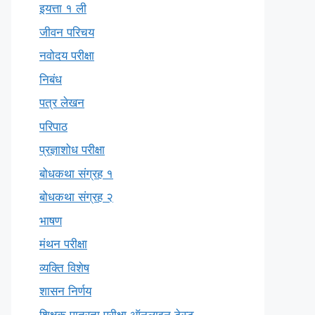
इयत्ता १ ली
जीवन परिचय
नवोदय परीक्षा
निबंध
पत्र लेखन
परिपाठ
प्रज्ञाशोध परीक्षा
बोधकथा संग्रह १
बोधकथा संग्रह २
भाषण
मंथन परीक्षा
व्यक्ति विशेष
शासन निर्णय
शिक्षक पात्रता परीक्षा ऑनलाइन टेस्ट