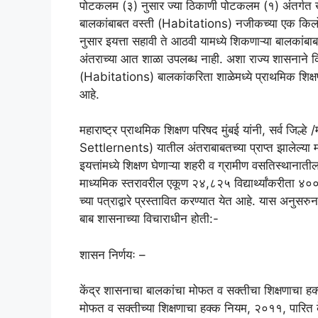
पोटकलम (३) नुसार ज्या ठिकाणी पोटकलम (१) अंतर्गत खंड 
बालकांबाबत वस्ती (Habitations) नजीकच्या एक किलोम
नुसार इयत्ता सहावी ते आठवी यामध्ये शिकणाऱ्या बालकां
अंतराच्या आत शाळा उपलब्ध नाही. अशा राज्य शासनाने कि
(Habitations) बालकांकरिता शाळेमध्ये प्राथमिक शिक्षण द
आहे.
महाराष्ट्र प्राथमिक शिक्षण परिषद मुंबई यांनी, सर्व जि
Settlernents) यातील अंतराबाबतच्या प्राप्त झालेल्या म
इयत्तांमध्ये शिक्षण घेणाऱ्या शहरी व ग्रामीण वसतिस्थानातील
माध्यमिक स्तरावरील एकूण २४,८२५ विद्यार्थ्यांकरीता ४
च्या पत्राद्वारे प्रस्तावित करण्यात येत आहे. यास अनु
बाब शासनाच्या विचाराधीन होती:-
शासन निर्णयः –
केंद्र शासनाचा बालकांचा मोफत व सक्तीचा शिक्षणाचा हक्
मोफत व सक्तीच्या शिक्षणाचा हक्क नियम, २०११, पारि