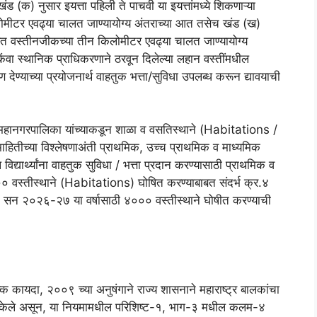
(क) नुसार इयत्ता पहिली ते पाचवी या इयत्तांमध्ये शिकणाऱ्या
ीटर एवढ्या चालत जाण्यायोग्य अंतराच्या आत तसेच खंड (ख)
बाबत वस्तीनजीकच्या तीन किलोमीटर एवढ्या चालत जाण्यायोग्य
ंवा स्थानिक प्राधिकरणाने ठरवून दिलेल्या लहान वस्तींमधील
ेण्याच्या प्रयोजनार्थ वाहतुक भत्ता/सुविधा उपलब्ध करून द्यावयाची
ल्हे /महानगरपालिका यांच्याकडून शाळा व वसतिस्थाने (Habitations /
ाहितीच्या विश्लेषणाअंती प्राथमिक, उच्च प्राथमिक व माध्यमिक
 विद्यार्थ्यांना वाहतुक सुविधा / भत्ता प्रदान करण्यासाठी प्राथमिक व
००० वस्तीस्थाने (Habitations) घोषित करण्याबाबत संदर्भ क्र.४
सरुन सन २०२६-२७ या वर्षासाठी ४००० वस्तीस्थाने घोषीत करण्याची
क कायदा, २००९ च्या अनुषंगाने राज्य शासनाने महाराष्ट्र बालकांचा
त केले असून, या नियमामधील परिशिष्ट-१, भाग-३ मधील कलम-४