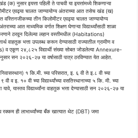
(क) नुसार इयत्ता पहिली ते पाचवी या इयत्तांमध्ये शिकणाऱ्या
ीटर एवढ्या चालत जाण्यायोग्य अंतराच्या आत तसेच खंड (ख)
बाबत वस्तिनजीकच्या तीन किलोमीटर एवढ्या चालत जाण्यायोग्य
ाच्या आत माध्यमिक वर्गात शिक्षण घेणाऱ्या विद्यार्थ्यांसाठी शाळा
िकरणाने ठरवून दिलेल्या लहान वस्तीमधील (Habitations)
नार्थ वाहतुक भत्ता उपलब्ध करून देण्यासाठी राज्यातील ग्रामीण व
s) व एकूण २४,८२५ विद्यार्थी संख्या सोबत जोडलेल्या Annexure-
सार सन २०२६-२७ या वर्षासाठी पात्र ठरविण्यात येत आहेत.
्या (निवासस्थान) १ कि.मी. च्या परिसरात, इ. ६ वी ते इ.८ वी च्या
 ९ वी व इ. १० वी च्या विद्यार्थ्यांच्या वसतिस्थानाच्या ५ कि. मी. च्या
ा यावे, यास्तव विद्यार्थ्यांना वाहतुक भत्ता देण्यासाठी सन २०२६-२७ या
य रक्कम ही लाभार्थ्यांच्या बँक खात्यात थेट (DBT) जमा