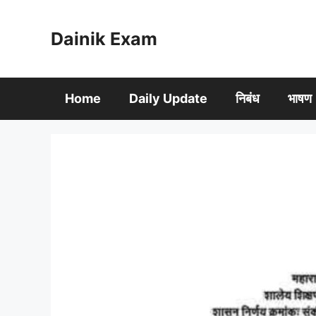
Skip
to
Dainik Exam
content
Home
Daily Update
निबंध
भाषण